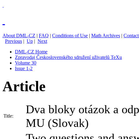
About DML-CZ
|
FAQ
|
Conditions of Use
|
Math Archives
|
Contact
Previous
|
Up
|
Next
DML-CZ Home
Zpravodaj Československého sdružení uživatelů TeXu
Volume 30
Issue 1-2
Article
Dva bloky otázok a od
Title:
MU
(Slovak)
Two questions and answ