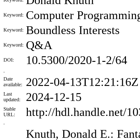
Computer Programming
Keyword:
Boundless Interests
Keyword:
Q&A
Keyword:
10.5300/2020-1-2/64
DOI:
.
2022-04-13T12:21:16Z
Date
available:
2024-12-15
Last
updated:
http://hdl.handle.net/
Stable
URL:
.
Knuth, Donald E.: Fanta