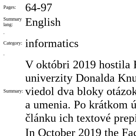
64-97
Pages:
English
Summary
lang:
.
informatics
Category:
.
V októbri 2019 hostila
univerzity Donalda Knuth
viedol dva bloky otázo
Summary:
a umenia. Po krátkom ú
článku ich textové prep
In October 2019 the Fa