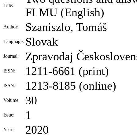
Title:
FI MU
(English)
Szaniszlo, Tomáš
Author:
Slovak
Language:
Zpravodaj Českosloven
Journal:
1211-6661 (print)
ISSN:
1213-8185 (online)
ISSN:
30
Volume:
1
Issue:
2020
Year: