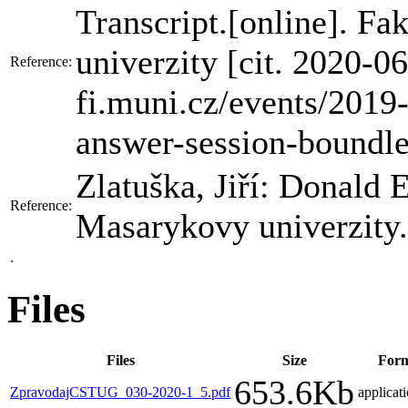
Transcript.[online]. F
univerzity [cit. 2020-0
Reference:
fi.muni.cz/events/2019
answer-session-boundles
Zlatuška, Jiří: Donald
Reference:
Masarykovy univerzity.
.
Files
Files
Size
For
653.6Kb
ZpravodajCSTUG_030-2020-1_5.pdf
applicat