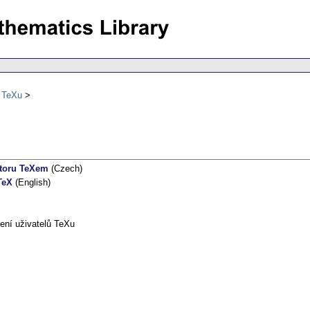
ů TeXu
itoru TeXem
(Czech)
TeX
(English)
ení uživatelů TeXu