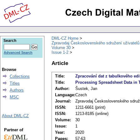
DML-CZ Home
Search
Zpravodaj Československého sdružení uživatel
Volume 30
Issue 1-2
Advanced Search
Article
Browse
Title:
Zpracování dat z tabulkového ed
Collections
Title:
Processing Spreadsheet Data in 
Titles
Author:
Šustek, Jan
Authors
Language:
Czech
MSC
Journal:
Zpravodaj Československého sdruž
ISSN:
1211-6661 (print)
ISSN:
1213-8185 (online)
About DML-CZ
Volume:
30
Issue:
1
Partner of
Year:
2020
Pages:
57-63