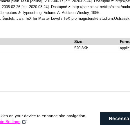
makra plain TeXu.[online]. 2017-06-17 [cit. 2020-03-24]. Dostupné z: http://p
. 2005-02-26 [cit. 2020-03-24]. Dostupné z: http://petr.olsak.net/ftp/olsak/ma
Computers & Typesetting, Volume A. Addison-Wesley, 1986.
, Šustek, Jan: TeX for Master Level / TeX pro magisterské studium.Ostravská
Size
Form
520.8Kb
applic
okies on your device to enhance site navigation,
Necessa
ie Settings