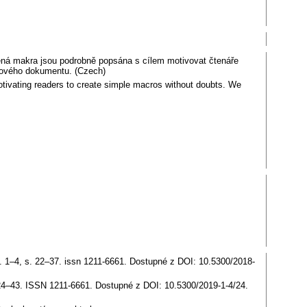
ená makra jsou podrobně popsána s cílem motivovat čtenáře
eXového dokumentu. (Czech)
otivating readers to create simple macros without doubts. We
 1–4, s. 22–37. issn 1211-6661. Dostupné z DOI: 10.5300/2018-
 24–43. ISSN 1211-6661. Dostupné z DOI: 10.5300/2019-1-4/24.