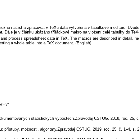
 možné načíst a zpracovat v TeXu data vytvořená v tabulkovém editoru. Uved
t. Dále je v článku ukázáno třířádkové makro na vložení celé tabulky do T
 and process spreadsheet data in TeX. The macros are described in detail, m
serting a whole table into a TeX document. (English)
150271
okumentovaných statistických výpočtech.Zpravodaj CSTUG. 2018, roč. 25, č.
: přístupy, možnosti, algoritmy.Zpravodaj CSTUG. 2019, roč. 25, č. 1–4, s.