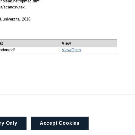
etr.olsak.net/opmac.html.
kra/scancsv.tex.
 univerzita, 2016.
at
View
ation/pdf
View/
Open
ry Only
Accept Cookies