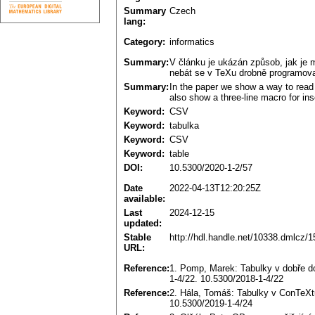
Summary
Czech
lang:
Category:
informatics
Summary:
V článku je ukázán způsob, jak je
nebát se v TeXu drobně programova
Summary:
In the paper we show a way to read
also show a three-line macro for in
Keyword:
CSV
Keyword:
tabulka
Keyword:
CSV
Keyword:
table
DOI:
10.5300/2020-1-2/57
Date
2022-04-13T12:20:25Z
available:
Last
2024-12-15
updated:
Stable
http://hdl.handle.net/10338.dmlcz/
URL:
Reference:
1. Pomp, Marek: Tabulky v dobře d
1-4/22. 10.5300/2018-1-4/22
Reference:
2. Hála, Tomáš: Tabulky v ConTeXtu
10.5300/2019-1-4/24