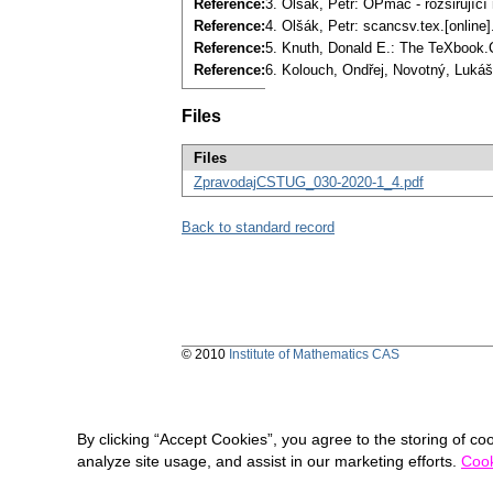
Reference:
3. Olšák, Petr: OPmac - rozšiřující 
Reference:
4. Olšák, Petr: scancsv.tex.[online]
Reference:
5. Knuth, Donald E.: The TeXbook.
Reference:
6. Kolouch, Ondřej, Novotný, Lukáš
Files
Files
ZpravodajCSTUG_030-2020-1_4.pdf
Back to standard record
© 2010
Institute of Mathematics CAS
By clicking “Accept Cookies”, you agree to the storing of co
analyze site usage, and assist in our marketing efforts.
Cook