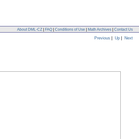
About DML-CZ
|
FAQ
|
Conditions of Use
|
Math Archives
|
Contact Us
Previous
|
Up
|
Next