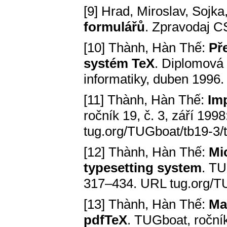
[9] Hrad, Miroslav, Sojka
formulářů
. Zpravodaj C
[10] Thành, Hàn Thế:
Př
systém TeX
. Diplomová 
informatiky, duben 1996.
[11] Thành, Hàn Thế:
Im
ročník 19, č. 3, září 19
tug.org/TUGboat/tb19-3/
[12] Thành, Hàn Thế:
Mi
typesetting system
. TU
317–434. URL tug.org/TU
[13] Thành, Hàn Thế:
Ma
pdfTeX
. TUGboat, ročník