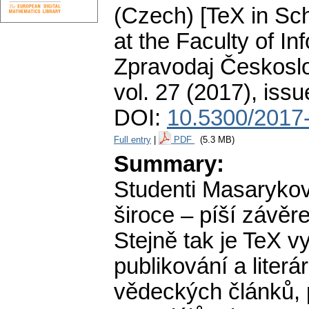
(Czech) [TeX in Sc
at the Faculty of In
Zpravodaj Českoslo
vol. 27 (2017), issu
DOI:
10.5300/2017
Full entry
|
PDF
(5.3 MB)
Summary:
Studenti Masarykovy
široce – píší závěr
Stejně tak je TeX v
publikování a liter
vědeckých článků, 