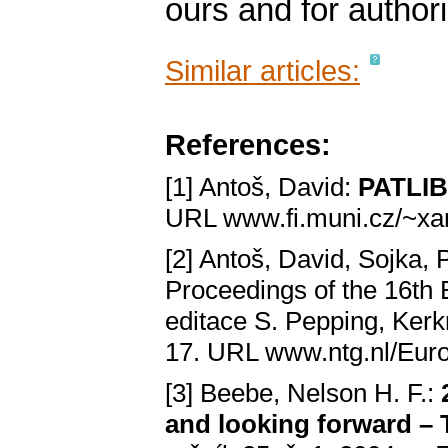
ours and for author
Similar articles:
References:
[1] Antoš, David:
PATLIB
URL www.fi.muni.cz/~xan
[2] Antoš, David, Sojka, 
Proceedings of the 16th
editace S. Pepping, Kerk
17. URL www.ntg.nl/Eur
[3] Beebe, Nelson H. F.:
and looking forward –