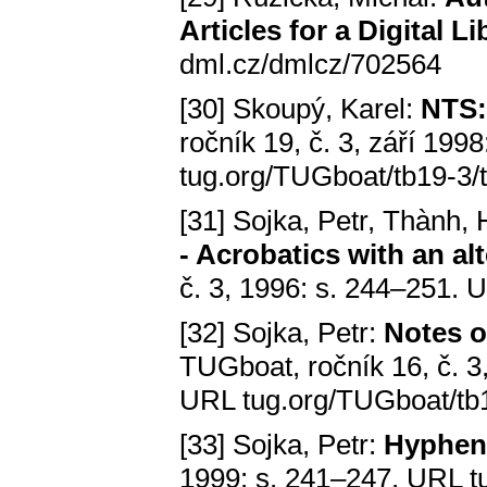
Articles for a Digital Li
dml.cz/dmlcz/702564
[30] Skoupý, Karel:
NTS:
ročník 19, č. 3, září 19
tug.org/TUGboat/tb19-3/
[31] Sojka, Petr, Thành, 
- Acrobatics with an al
č. 3, 1996: s. 244–251. 
[32] Sojka, Petr:
Notes 
TUGboat, ročník 16, č. 3
URL tug.org/TUGboat/tb1
[33] Sojka, Petr:
Hyphen
1999: s. 241–247. URL t