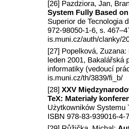
[26] Pazdziora, Jan, Bra
System Fully Based 
Superior de Tecnologia d
972-98050-1-6, s. 467–
is.muni.cz/auth/clanky/2
[27] Popelková, Zuzana:
leden 2001, Bakalářská p
informatiky (vedoucí prá
is.muni.cz/th/3839/fi_b/
[28]
XXV Miȩdzynarodo
TeX: Materiały konfere
Użytkowników Systemu T
ISBN 978-83-939016-4-7
[29] Růžička, Michal:
Au