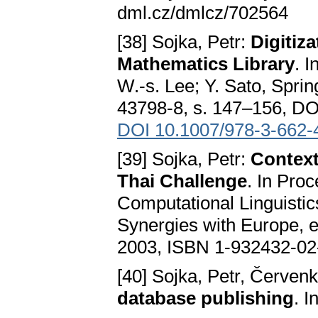
dml.cz/dmlcz/702564
[38] Sojka, Petr:
Digitiz
Mathematics Library
. 
W.-s. Lee; Y. Sato, Spri
43798-8, s. 147–156, DO
DOI 10.1007/978-3-662-
[39] Sojka, Petr:
Context
Thai Challenge
. In Pro
Computational Linguisti
Synergies with Europe, e
2003, ISBN 1-932432-02-
[40] Sojka, Petr, Červen
database publishing
. I