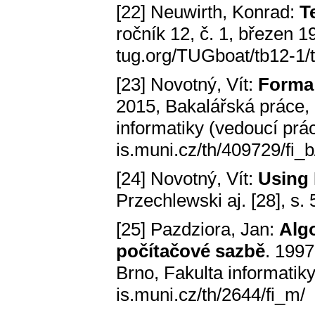
[22] Neuwirth, Konrad:
T
ročník 12, č. 1, březen
tug.org/TUGboat/tb12-1/
[23] Novotný, Vít:
Forma 
2015, Bakalářská práce, 
informatiky (vedoucí prá
is.muni.cz/th/409729/fi_b
[24] Novotný, Vít:
Using
Przechlewski aj. [28], s. 
[25] Pazdziora, Jan:
Alg
počítačové sazbě
. 1997
Brno, Fakulta informatik
is.muni.cz/th/2644/fi_m/