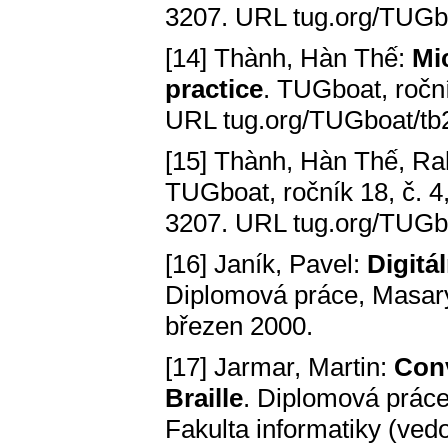
3207. URL tug.org/TUGbo
[14] Thành, Hàn Thế:
Mi
practice
. TUGboat, roční
URL tug.org/TUGboat/tb2
[15] Thành, Hàn Thế, Ra
TUGboat, ročník 18, č. 4
3207. URL tug.org/TUGbo
[16] Janík, Pavel:
Digitá
Diplomová práce, Masaryk
březen 2000.
[17] Jarmar, Martin:
Conv
Braille
. Diplomová práce
Fakulta informatiky (ved