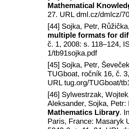
Mathematical Knowledge
27. URL dml.cz/dmlcz/7
[44] Sojka, Petr, Růžička
multiple formats for di
č. 1, 2008: s. 118–124,
1/tb91sojka.pdf
[45] Sojka, Petr, Ševeče
TUGboat, ročník 16, č. 3
URL tug.org/TUGboat/tb1
[46] Sylwestrzak, Wojtek
Aleksander, Sojka, Petr:
Mathematics Library
. 
Paris, France: Masaryk 