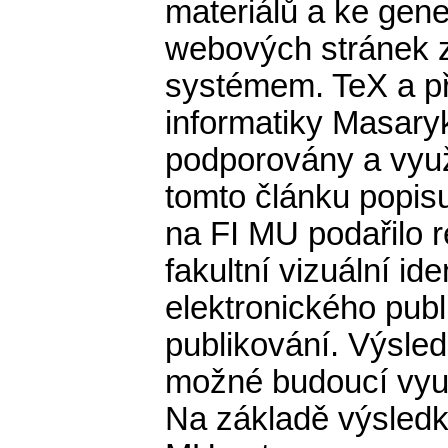
materiálů a ke gen
webových stránek z
systémem. TeX a př
informatiky Masary
podporovány a využ
tomto článku popis
na FI MU podařilo r
fakultní vizuální id
elektronického publ
publikování. Výsle
možné budoucí využ
Na základě výsledků