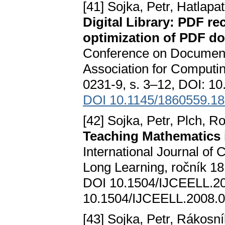
[41] Sojka, Petr, Hatlap
Digital Library: PDF r
optimization of PDF d
Conference on Document
Association for Computi
0231-9, s. 3–12, DOI: 1
DOI 10.1145/1860559.1
[42] Sojka, Petr, Plch, 
Teaching Mathematics 
International Journal of 
Long Learning, ročník 18
DOI 10.1504/IJCEELL.20
10.1504/IJCEELL.2008.
[43] Sojka, Petr, Rákosník