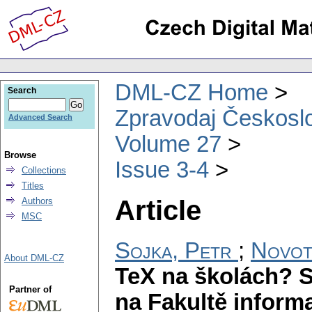
DML-CZ Home
Search
Zpravodaj Českoslo
Advanced Search
Volume 27
Browse
Issue 3-4
Collections
Titles
Article
Authors
MSC
Sojka, Petr
;
Novot
About DML-CZ
TeX na školách? S
Partner of
na Fakultě inform