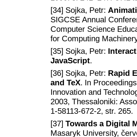
[34] Sojka, Petr:
Animati
SIGCSE Annual Conferen
Computer Science Educat
for Computing Machinery,
[35] Sojka, Petr:
Interac
JavaScript
.
[36] Sojka, Petr:
Rapid E
and TeX
. In Proceeding
Innovation and Technolo
2003, Thessaloniki: Ass
1-58113-672-2, str. 265.
[37]
Towards a Digital 
Masaryk University, čer