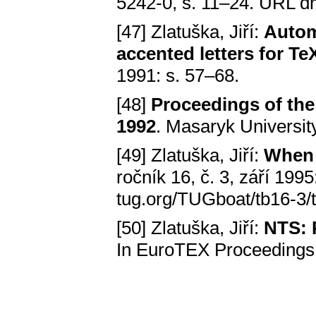
5242-0, s. 11–24. URL d
[47] Zlatuška, Jiří:
Automa
accented letters for Te
1991: s. 57–68.
[48]
Proceedings of the
1992
. Masaryk Universit
[49] Zlatuška, Jiří:
When 
ročník 16, č. 3, září 19
tug.org/TUGboat/tb16-3/t
[50] Zlatuška, Jiří:
NTS: 
In EuroTEX Proceedings,