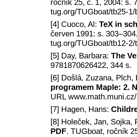
ročník 25, č. 1, 2004: s
tug.org/TUGboat/tb25-1
[4] Cuoco, Al:
TeX in sc
červen 1991: s. 303–30
tug.org/TUGboat/tb12-2/t
[5] Day, Barbara:
The Ve
9781870626422, 344 s.
[6] Došlá, Zuzana, Plch,
programem Maple: 2. 
URL www.math.muni.cz/
[7] Hagen, Hans:
Childr
[8] Holeček, Jan, Sojka, 
PDF
. TUGboat, ročník 2