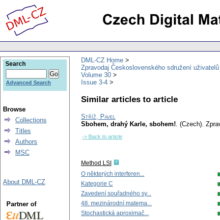
DML-CZ Home
Search
Zpravodaj Československého sdružení uživatel
Volume 30
Issue 3-4
Advanced Search
Similar articles to article
Browse
Stříž, Pavel
Collections
Sbohem, drahý Karle, sbohem!
.
(Czech).
Zpra
Titles
-> Back to article
Authors
MSC
Method LSI
O některých interferen...
About DML-CZ
Kategorie C
Zavedení souřadného sy...
48. mezinárodní matema...
Partner of
Stochastická aproximač...