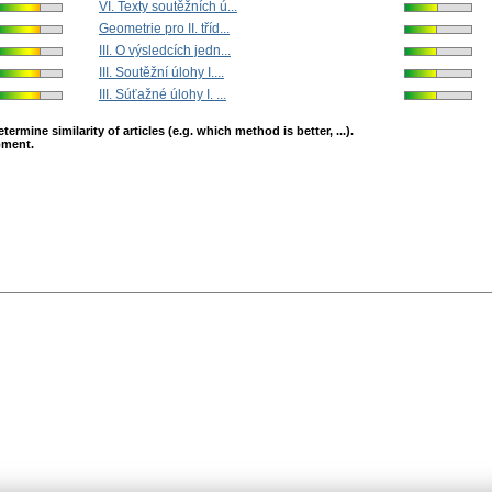
VI. Texty soutěžních ú...
Geometrie pro II. tříd...
III. O výsledcích jedn...
III. Soutěžní úlohy I....
III. Súťažné úlohy I. ...
mine similarity of articles (e.g. which method is better, ...).
opment.