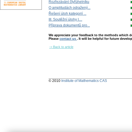
Rozřezávání čtyřúhelníku
O amplitudách odražený...
Řešení úloh kategorií ...
III. Soutěžní úlohy I....
Příprava dokumentů pro...
We appreciate your feedback to the methods which deter
Please
contact us
. It will be helpful for future devel
-> Back to article
© 2010
Institute of Mathematics CAS