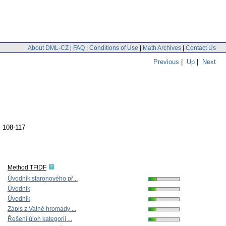
About DML-CZ
|
FAQ
|
Conditions of Use
|
Math Archives
|
Contact Us
Previous
|
Up
|
Next
. 108-117
Method TFIDF
Úvodník staronového př...
Úvodník
Úvodník
Zápis z Valné hromady ...
Řešení úloh kategorií ...