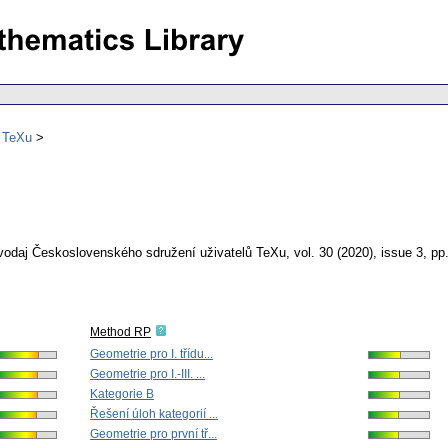
ů TeXu
vodaj Československého sdružení uživatelů TeXu
,
vol. 30 (2020), issue 3
,
pp
Method RP
Geometrie pro I. třídu...
Geometrie pro I.-III. ...
Kategorie B
Řešení úloh kategorií ...
Geometrie pro první tř...