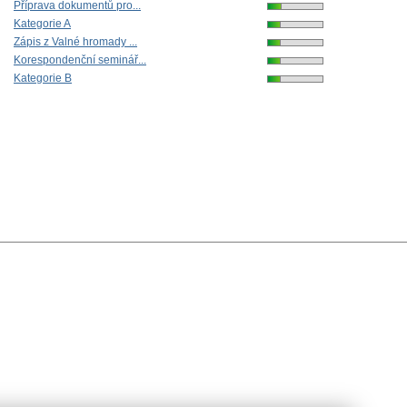
Příprava dokumentů pro...
Kategorie A
Zápis z Valné hromady ...
Korespondenční seminář...
Kategorie B