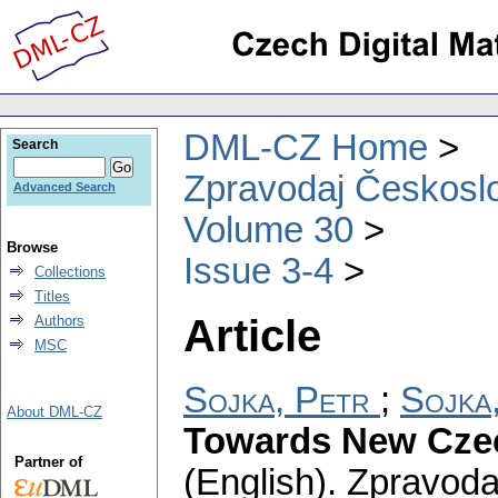
DML-CZ Home
Search
Zpravodaj Českoslo
Advanced Search
Volume 30
Browse
Issue 3-4
Collections
Titles
Article
Authors
MSC
Sojka, Petr
;
Sojka
About DML-CZ
Towards New Czec
Partner of
(English).
Zpravoda