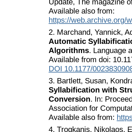
Update, The magazine o
Available also from:
https://web.archive.org
2. Marchand, Yannick, Ad
Automatic Syllabificati
Algorithms
. Language a
Available from doi: 10.
DOI 10.1177/002383090
3. Bartlett, Susan, Kond
Syllabification with S
Conversion
. In: Procee
Association for Computat
Available also from:
http
4. Trogkanis, Nikolaos, 