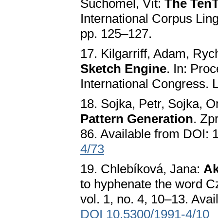
Suchomel, Vít:
The TenT
International Corpus Lin
pp. 125–127.
17. Kilgarriff, Adam, Ry
Sketch Engine
. In: Pr
International Congress. 
18. Sojka, Petr, Sojka, O
Pattern Generation
. Zp
86. Available from DOI:
4/73
19. Chlebíková, Jana:
Ak
to hyphenate the word C
vol. 1, no. 4, 10–13. Ava
DOI 10.5300/1991-4/10