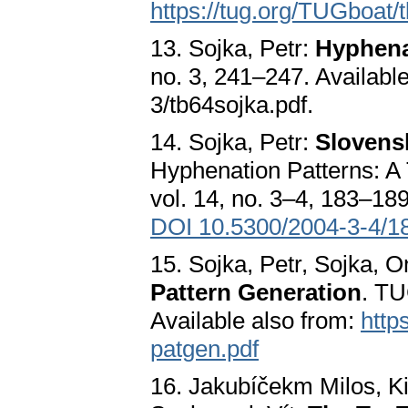
https://tug.org/TUGboat/
13. Sojka, Petr:
Hyphena
no. 3, 241–247. Availabl
3/tb64sojka.pdf.
14. Sojka, Petr:
Slovens
Hyphenation Patterns: A
vol. 14, no. 3–4, 183–18
DOI 10.5300/2004-3-4/1
15. Sojka, Petr, Sojka, O
Pattern Generation
. TU
Available also from:
http
patgen.pdf
16. Jakubíčekm Milos, Kil