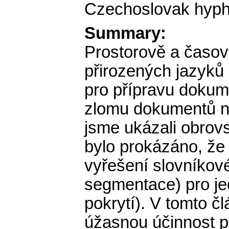
Czechoslovak hyphe
Summary:
Prostorově a časov
přirozených jazyků
pro přípravu dokum
zlomu dokumentů n
jsme ukázali obrov
bylo prokázáno, že 
vyřešení slovníkov
segmentace) pro j
pokrytí). V tomto č
úžasnou účinnost p