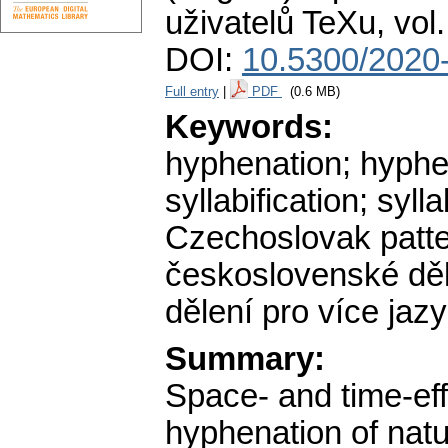
uživatelů TeXu
,
vol
DOI:
10.5300/2020
Full entry
|
PDF
(0.6 MB)
Keywords:
hyphenation; hyphen
syllabification; syl
Czechoslovak patter
československé děl
dělení pro více jaz
Summary:
Space- and time-ef
hyphenation of natu