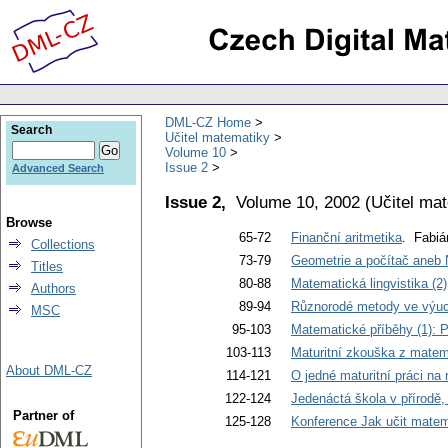
DML-CZ Home
Search
Učitel matematiky
Volume 10
Issue 2
Advanced Search
Issue 2,
Volume 10, 2002
(
Učitel ma
Browse
65-72
Finanční aritmetika
. Fabián
Collections
73-79
Geometrie a počítač aneb N
Titles
80-88
Matematická lingvistika (2)
Authors
89-94
Různorodé metody ve výuc
MSC
95-103
Matematické příběhy (1): P
103-113
Maturitní zkouška z matem
About DML-CZ
114-121
O jedné maturitní práci n
122-124
Jedenáctá škola v přírodě, 
Partner of
125-128
Konference Jak učit matema