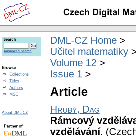
DML-CZ Home
Search
Učitel matematiky
Advanced Search
Volume 12
Browse
Issue 1
Collections
Titles
Article
Authors
MSC
Hrubý, Dag
About DML-CZ
Rámcový vzděláva
Partner of
vzdělávání
.
(Czech