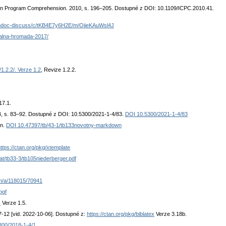
ce on Program Comprehension. 2010, s. 196–205. Dostupné z DOI: 10.1109/ICPC.2010.41.
pandoc-discuss/c/tKB4E7y6H2E/m/OiieKAuWsl4J
valna-hromada-2017/
/1.2.2/. Verze 1.2
, Revize 1.2.2.
17.1.
4, s. 83–92. Dostupné z DOI: 10.5300/2021-1-4/83.
DOI 10.5300/2021-1-4/83
wn.
DOI 10.47397/tb/43-1/tb133novotny-markdown
ttps://ctan.org/pkg/xtemplate
at/tb33-3/tb105niederberger.pdf
om/a/118015/70941
pgf
s
Verze 1.5.
7-12 [vid. 2022-10-06]. Dostupné z:
https://ctan.org/pkg/biblatex
Verze 3.18b.
300/2018-1-4/1