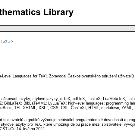
ů TeXu
h-Level Languages for TeX].
Zpravodaj Československého sdružení uživatelů
značkovací jazyky; stylové jazyky; ε-TeX; pdfTeX; LuaTeX; LuaMetaTeX; L
 BibLaTeX; BibLaTeXML; LyLuaTeX; high-level languages; programming lang
DocBook; TEI; XHTML; XSLT; CSS; CSL; ConTeXt; HTML; markdown; YAML; 
ý od spisovatelů a grafiků vyžaduje netriviální programátorské dovednosti a
stylové jazyky pro TeX, které umožňují dělbu práce mezi spisovatele, vývojá
 CSTUGu 14. května 2022.