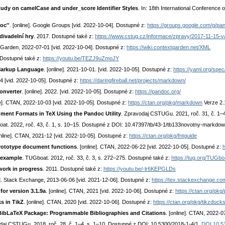
tudy on camelCase and under_score Identifier Styles
. In: 18th International Conferen
oc''
. [online]. Google Groups [vid. 2022-10-04]. Dostupné z:
https://groups.google.com/g/
ivadelní hry
. 2017. Dostupné také z:
https://www.cstug.cz/informace/zpravy/2017-11-15-
t Garden, 2022-07-01 [vid. 2022-10-04]. Dostupné z:
https://wiki.contextgarden.net/XML
 Dostupné také z:
https://youtu.be/TEZJ9uZmoJY
Markup Language
. [online]. 2021-10-01. [vid. 2022-10-05]. Dostupné z:
https://yaml.org/spec
2004 [vid. 2022-10-05]. Dostupné z:
https://daringfireball.net/projects/markdown/
onverter
. [online]. 2022. [vid. 2022-10-05]. Dostupné z:
https://pandoc.org/
ne]. CTAN, 2022-10-03 [vid. 2022-10-05]. Dostupné z:
https://ctan.org/pkg/markdown
Verze 2.
ument Formats in TeX Using the Pandoc Utility
. Zpravodaj CSTUGu. 2021, roč. 31, č. 1–
at. 2022, roč. 43, č. 1, s. 10–15. Dostupné z DOI: 10.47397/tb/43-1/tb133novotny-markdo
online]. CTAN, 2021-12 [vid. 2022-10-05]. Dostupné z:
https://ctan.org/pkg/fntguide
rototype document functions
. [online]. CTAN, 2022-06-22 [vid. 2022-10-05]. Dostupné z:
h
 example
. TUGboat. 2012, roč. 33, č. 3, s. 272–275. Dostupné také z:
https://tug.org/TUGbo
work in progress
. 2011. Dostupné také z:
https://youtu.be/-lr6KEPGLDs
ne]. Stack Exchange, 2013-06-06 [vid. 2021-12-06]. Dostupné z:
https://tex.stackexchange.c
or version 3.1.9a
. [online]. CTAN, 2021 [vid. 2022-10-06]. Dostupné z:
https://ctan.org/pkg/
s in TikZ
. [online]. CTAN, 2020 [vid. 2022-10-06]. Dostupné z:
https://ctan.org/pkg/tikzduck
BibLaTeX Package: Programmable Bibliographies and Citations
. [online]. CTAN, 2022-0
daj CSTUGu. 2018, roč. 28, č. 1–4, s. 1–10. Dostupné z DOI: 10.5300/2018-1-4/1.
DOI 10.5