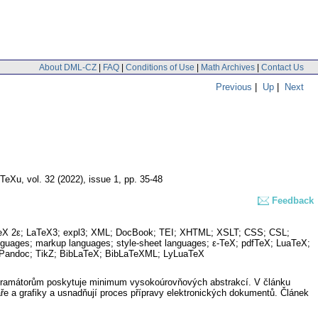
About DML-CZ
|
FAQ
|
Conditions of Use
|
Math Archives
|
Contact Us
Previous
|
Up
|
Next
 TeXu
,
vol. 32 (2022), issue 1
,
pp. 35-48
Feedback
aTeX 2ε; LaTeX3; expl3; XML; DocBook; TEI; XHTML; XSLT; CSS; CSL;
uages; markup languages; style-sheet languages; ε-TeX; pdfTeX; LuaTeX;
Pandoc; TikZ; BibLaTeX; BibLaTeXML; LyLuaTeX
 programátorům poskytuje minimum vysokoúrovňových abstrakcí. V článku
ře a grafiky a usnadňují proces přípravy elektronických dokumentů. Článek