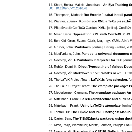
14. Sharif, Bonita, Maletic, Jonathan I:
An Eye Tracking S
DOI 10.1109/ICPC.2010.41
15. Thompson, Michael:
Re: Error in ``cabal install pand
16. Wagner, Zdeněk:
Kombinace XML a TeXu při sazbě d
17. Přispěvatelé ConTeXt Garden:
XML
. [online]. ConTeX
18. Maier, Denis:
Typesetting XML with ConTeXt
. 2019.
19. Ben-Kiki, Oren, Evans, Clark, Net, Ingy:
YAML Ain’t 
20. Gruber, John:
Markdown
. [online]. Daring Fireball, 
21. MacFarlane, John:
Pandoc: a universal document c
22. Novotný, Vít:
A Markdown Interpreter for TeX
. [onli
23. Rehák, Dominik:
Direct Typesetting of Various Doc
24. Novotný, Vít:
Markdown 2.15.0: What's new?
. TUGbo
25. The LaTeX Project Team:
LaTeX 2ε font selection
. [
26. The LaTeX Project Team:
The xtemplate package: P
27. Niederberger, Clemens:
The xtemplate package: An
28. Mittelbach, Frank:
LaTeX3 architecture and current 
29. Mittelbach, Frank:
Using LaTeX3's xtemplate
. [onli
30. Tantau, Till:
The Ti$k$Z and PGF Packages: Manual f
31. Carter, Sam:
The Ti$k$Zducks package: using duck
32. Kime, Philip, Wemheuer, Moritz, Lehman, Philipp:
The 
33. Novotný, Vít:
Preparing the CSTUG Bulletin
. Zpravo