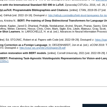
t with the International Standard ISO 690 in LaTeX
. Zpravodaj CSTUGu. 2016, roč. 26, 
lyLuaTeX: Programmable Bibliographies and Citations
. [online]. CTAN, 2019-05-27 [vid
ine]. GitHub [vid. 2022-10-16]. Dostupné z:
http://github.com/witiko/high-level-languages-for-te
a, Kristina N.:
BERT: Pre-training of Deep Bidirectional Transformers for Language U
anie, Kaplan, Jared D, Dhariwal, Prafulla, Neelakantan, Arvind, Shyam, Pranav, Sastry, Giris
ffrey, Winter, Clemens, Hesse, Chris, Chen, Mark, Sigler, Eric, Litwin, Mateusz, Gray, Scott
w-Shot Learners
. In: LAROCHELLE, H. et al. (ed.). Advances in Neural Information Process
nline]. Ed. STOJNIC, Robert et al. Papers with Code [vid. 2022-09-29]. Dostupné z:
https://p
ing Correction as a Foreign Language
. In: DEGENHARDT, Jon et al. (ed.). eCOM 2019: T
073. Dostupné z:
http://ceur-ws.org/Vol-2410/paper28.pdf
ation restoration with BERT models
. [online]. Cornell University, 2021 [vid. 2022-09-29]
LBERT: Pretraining Task-Agnostic Visiolinguistic Representations for Vision-and-La
.02265v1
okies on your device to enhance site navigation,