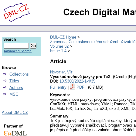
DML-CZ Home
Search
Zpravodaj Československého sdružení uživatel
Volume 32
Issue 1-4
Advanced Search
Article
Browse
Novotný, Vít
Collections
Vysokoúrovňové jazyky pro TeX
.
(Czech) [Hig
Titles
DOI:
10.5300/2022-1-4/35
Full entry
|
PDF
(0.7 MB)
Authors
MSC
Keywords:
vysokoúrovňové jazyky; programovací jazyky; 
ConTeXt; HTML; markdown; YAML; Pandoc; TikZ;
LuaMetaTeX; LaTeX 2ε; LaTeX3; expl3; XML; 
About DML-CZ
Summary:
TeX je strojový kód světa digitální sazby, kter
představuji vybrané značkovací, programovací a 
Partner of
je přepis mé přednášky na valném shromáždění