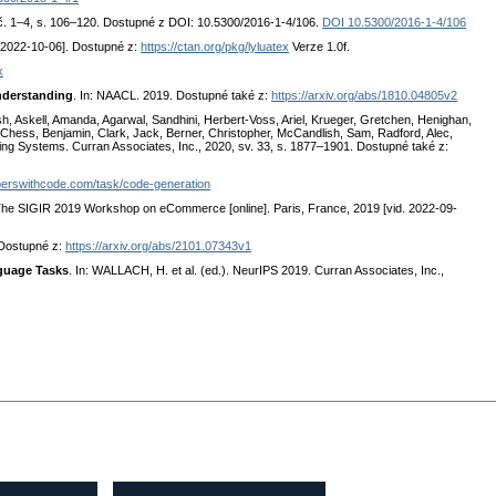
č. 1–4, s. 106–120. Dostupné z DOI: 10.5300/2016-1-4/106.
DOI 10.5300/2016-1-4/106
. 2022-10-06]. Dostupné z:
https://ctan.org/pkg/lyluatex
Verze 1.0f.
x
nderstanding
. In: NAACL. 2019. Dostupné také z:
https://arxiv.org/abs/1810.04805v2
h, Askell, Amanda, Agarwal, Sandhini, Herbert-Voss, Ariel, Krueger, Gretchen, Henighan,
, Chess, Benjamin, Clark, Jack, Berner, Christopher, McCandlish, Sam, Radford, Alec,
ing Systems. Curran Associates, Inc., 2020, sv. 33, s. 1877–1901. Dostupné také z:
aperswithcode.com/task/code-generation
he SIGIR 2019 Workshop on eCommerce [online]. Paris, France, 2019 [vid. 2022-09-
. Dostupné z:
https://arxiv.org/abs/2101.07343v1
nguage Tasks
. In: WALLACH, H. et al. (ed.). NeurIPS 2019. Curran Associates, Inc.,