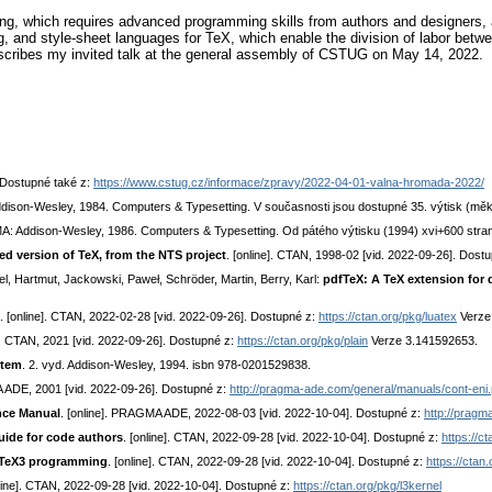
ing, which requires advanced programming skills from authors and designers, 
g, and style-sheet languages for TeX, which enable the division of labor bet
anscribes my invited talk at the general assembly of CSTUG on May 14, 2022.
 Dostupné také z:
https://www.cstug.cz/informace/zpravy/2022-04-01-valna-hromada-2022/
Addison-Wesley, 1984. Computers & Typesetting. V současnosti jsou dostupné 35. výtisk (měk
MA: Addison-Wesley, 1986. Computers & Typesetting. Od pátého výtisku (1994) xvi+600 stran
ed version of TeX, from the NTS project
. [online]. CTAN, 1998-02 [vid. 2022-09-26]. Dost
, Hartmut, Jackowski, Paweł, Schröder, Martin, Berry, Karl:
pdfTeX: A TeX extension for d
. [online]. CTAN, 2022-02-28 [vid. 2022-09-26]. Dostupné z:
https://ctan.org/pkg/luatex
Verze 
e]. CTAN, 2021 [vid. 2022-09-26]. Dostupné z:
https://ctan.org/pkg/plain
Verze 3.141592653.
stem
. 2. vyd. Addison-Wesley, 1994. isbn 978-0201529838.
A ADE, 2001 [vid. 2022-09-26]. Dostupné z:
http://pragma-ade.com/general/manuals/cont-eni.
nce Manual
. [online]. PRAGMA ADE, 2022-08-03 [vid. 2022-10-04]. Dostupné z:
http://pragm
uide for code authors
. [online]. CTAN, 2022-09-28 [vid. 2022-10-04]. Dostupné z:
https://c
aTeX3 programming
. [online]. CTAN, 2022-09-28 [vid. 2022-10-04]. Dostupné z:
https://ctan
nline]. CTAN, 2022-09-28 [vid. 2022-10-04]. Dostupné z:
https://ctan.org/pkg/l3kernel