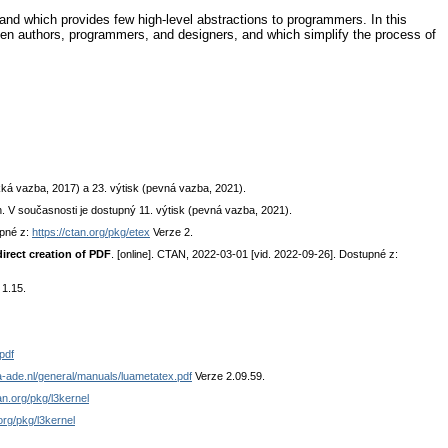
and which provides few high-level abstractions to programmers. In this
ween authors, programmers, and designers, and which simplify the process of
ká vazba, 2017) a 23. výtisk (pevná vazba, 2021).
. V současnosti je dostupný 11. výtisk (pevná vazba, 2021).
upné z:
https://ctan.org/pkg/etex
Verze 2.
irect creation of PDF
. [online]. CTAN, 2022-03-01 [vid. 2022-09-26]. Dostupné z:
1.15.
pdf
a-ade.nl/general/manuals/luametatex.pdf
Verze 2.09.59.
tan.org/pkg/l3kernel
.org/pkg/l3kernel