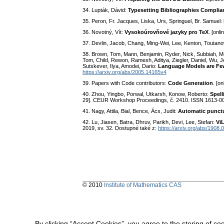
34. Lupták, Dávid:
Typesetting Bibliographies Complian
35. Peron, Fr. Jacques, Liska, Urs, Springuel, Br. Samuel:
36. Novotný, Vít:
Vysokoúrovňové jazyky pro TeX
. [onl
37. Devlin, Jacob, Chang, Ming-Wei, Lee, Kenton, Toutanov
38. Brown, Tom, Mann, Benjamin, Ryder, Nick, Subbiah, Mel
Tom, Child, Rewon, Ramesh, Aditya, Ziegler, Daniel, Wu, Je
Sutskever, Ilya, Amodei, Dario:
Language Models are Fe
https://arxiv.org/abs/2005.14165v4
39. Papers with Code contributors:
Code Generation
. [o
40. Zhou, Yingbo, Porwal, Utkarsh, Konow, Roberto:
Spell
29]. CEUR Workshop Proceedings, č. 2410. ISSN 1613-0
41. Nagy, Attila, Bial, Bence, Ács, Judit:
Automatic punctu
42. Lu, Jiasen, Batra, Dhruv, Parikh, Devi, Lee, Stefan:
Vi
2019, sv. 32. Dostupné také z:
https://arxiv.org/abs/1908
© 2010
Institute of Mathematics CAS
By clicking “Accept Cookies”, you agree to the storing of co