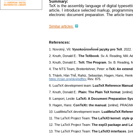
Summary:
TeX is the assembly language of digital typesett
article, I introduce selected markup, programmin
electronic document preparation. The article tr
Similar articles:
References:
1. Novotný, Vít:
Vysokoúrovňové jazyky pro TeX
. 2022.
2. Knuth, Donald E.:
The TeXbook
. Sv. A. Reading, MA: 
3. Knuth, Donald E.:
TeX: The Program
. Sv. B. Reading, 
4. The NTS Team, Breitenlohner, Peter:
ε-TeX: An extend
5. Thành, Hàn Thế, Rahtz, Sebastian, Hagen, Hans, Henkel
https://ctan.org/pkg/pdftex
Rev. 875.
6. LuaTeX development team:
LuaTeX Reference Manual
7. Knuth, Donald E.:
Plain: The Plain TeX format
. [onlin
8. Lamport, Leslie:
LaTeX: A Document Preparation Sy
9. Hagen, Hans:
ConTeXt: the manual
. [online]. PRAGM
10. LuaMetaTeX development team:
LuaMetaTeX Refere
11. The LaTeX Project Team:
The LaTeX3 kernel: style g
12. The LaTeX Project Team:
The expl3 package and L
13. The LaTeX Project Team:
The LaTeX3 interfaces
. [o