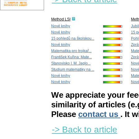
Method LSI
Met
Nové knihy
Jubi
Nové knihy
15 p
15 pohledů na školskou...
Pohl
Nové knihy
Zprá
Matematika pro trojkař...
Mate
František Kuřina: Mate...
Zprá
Stanovisko I. M. Jaglo...
Nové
Studium matematiky na ...
Nové
Nové knihy
Matem
Nové knihy
Nové
We appreciate your fe
similarity of articles (e
Please
contact us
. It 
-> Back to article