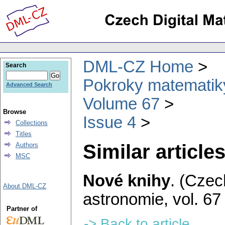
DML-CZ Home
Search
Pokroky matematiky
Advanced Search
Volume 67
Browse
Issue 4
Collections
Titles
Similar articles
Authors
MSC
Nové knihy
.
(Czec
About DML-CZ
astronomie
,
vol. 67
Partner of
-> Back to article