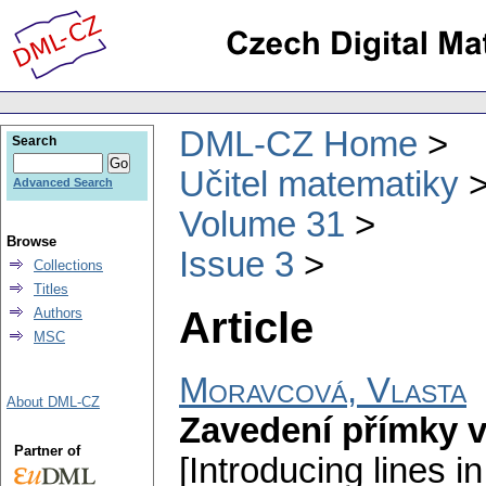
DML-CZ Home
Search
Učitel matematiky
Advanced Search
Volume 31
Browse
Issue 3
Collections
Titles
Article
Authors
MSC
Moravcová, Vlasta
About DML-CZ
Zavedení přímky v
Partner of
[Introducing lines i