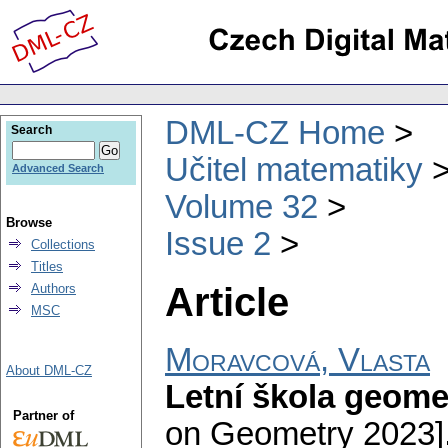
DML-CZ Home
Search
Učitel matematiky
Advanced Search
Volume 32
Browse
Issue 2
Collections
Titles
Article
Authors
MSC
Moravcová, Vlasta
About DML-CZ
Letní škola geome
Partner of
on Geometry 2023]