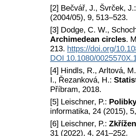
[2] Bečvář, J., Švrček, J.
(2004/05), 9, 513–523.
[3] Dodge, C. W., Schoch,
Archimedean circles
. 
213.
https://doi.org/10
DOI 10.1080/0025570X.
[4] Hindls, R., Arltová, 
I., Řezanková, H.:
Statis
Příbram, 2018.
[5] Leischner, P.:
Polibk
informatika, 24 (2015), 5
[6] Leischner, P.:
Zkřížen
31 (2022), 4, 241–252.