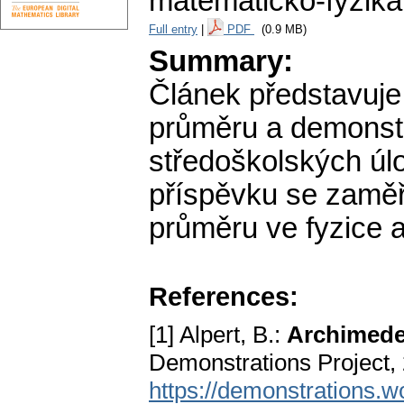
matematicko-fyziká
Full entry
|
PDF
(0.9 MB)
Summary:
Článek představuje
průměru a demonstr
středoškolských úl
příspěvku se zaměř
průměru ve fyzice a
References:
[1] Alpert, B.:
Archimedes
Demonstrations Project,
https://demonstrations.