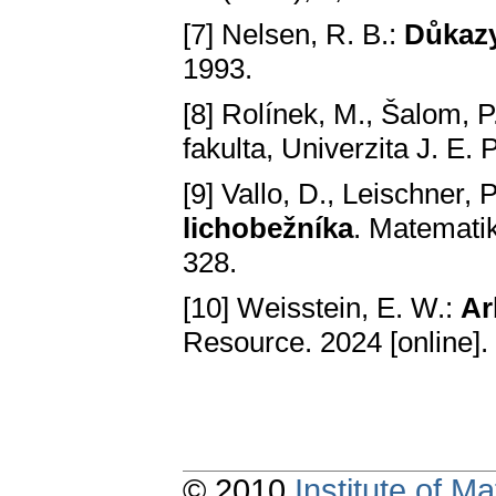
[7] Nelsen, R. B.:
Důkazy
1993.
[8] Rolínek, M., Šalom, P
fakulta, Univerzita J. E
[9] Vallo, D., Leischner, P
lichobežníka
. Matematik
328.
[10] Weisstein, E. W.:
Ar
Resource. 2024 [online].
© 2010
Institute of 