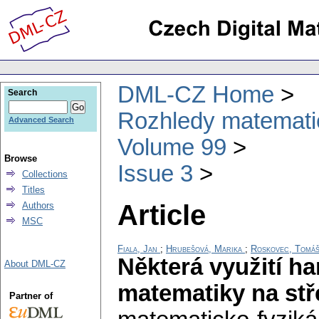
DML-CZ Home
Search
Rozhledy matematic
Advanced Search
Volume 99
Browse
Issue 3
Collections
Titles
Article
Authors
MSC
Fiala, Jan
;
Hrubešová, Marika
;
Roskovec, Tomá
Některá využití 
About DML-CZ
matematiky na stř
Partner of