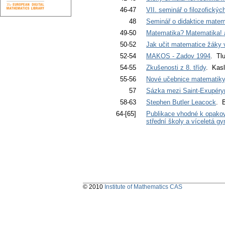
46-47
VII. seminář o filozofický
48
Seminář o didaktice matem
49-50
Matematika? Matematika! 
50-52
Jak učit matematice žáky v
52-54
MAKOS - Zadov 1994
. Tlu
54-55
Zkušenosti z 8. třídy
. Kasl
55-56
Nové učebnice matematiky
57
Sázka mezi Saint-Exupér
58-63
Stephen Butler Leacock
. B
64-[65]
Publikace vhodné k opakov
střední školy a víceletá g
© 2010
Institute of Mathematics CAS