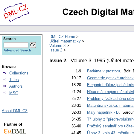
DML-CZ Home
Search
Učitel matematiky
Volume 3
Issue 2
Advanced Search
Issue 2,
Volume 3, 1995
(
Učitel mat
Browse
1-9
Bádáme v prostoru
. Bolt, 
Collections
10-17
Geometrie gotické architek
Titles
18-20
Elegantní důkaz jedné krá
Authors
21-24
Něco málo nejen o školst
MSC
25-27
Problémy "základného učiv
28-31
Maturitná skúška: matema
About DML-CZ
32-33
Malý nápadník - B
. Šaroun
34-35
Tři úlohy z "předrevoluční
Partner of
36-40
Pražský seminář pro učite
41-45
Úlohy 3. kola 43. ročníku