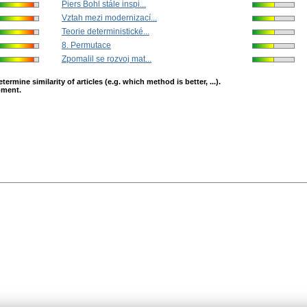
Piers Bohl stále inspi...
Vztah mezi modernizací...
Teorie deterministické...
8. Permutace
Zpomalil se rozvoj mat...
mine similarity of articles (e.g. which method is better, ...).
opment.