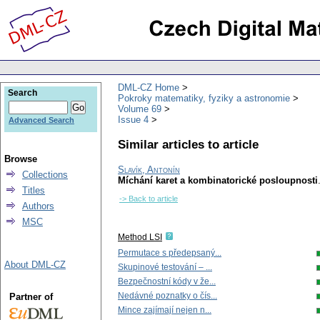
DML-CZ Home
Search
Pokroky matematiky, fyziky a astronomie
Volume 69
Issue 4
Advanced Search
Similar articles to article
Browse
Slavík, Antonín
Collections
Míchání karet a kombinatorické posloupnosti
Titles
-> Back to article
Authors
MSC
Method LSI
Permutace s předepsaný...
About DML-CZ
Skupinové testování – ...
Bezpečnostní kódy v že...
Nedávné poznatky o čís...
Partner of
Mince zajímají nejen n...