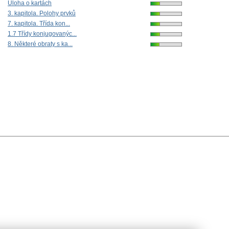
Úloha o kartách
3. kapitola. Polohy prvků
7. kapitola. Třída kon...
1.7 Třídy konjugovanýc...
8. Některé obraty s ka...