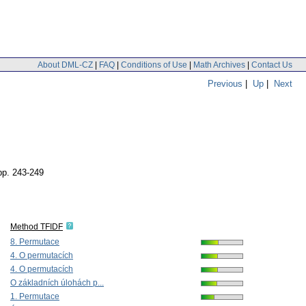
About DML-CZ
|
FAQ
|
Conditions of Use
|
Math Archives
|
Contact Us
Previous
|
Up
|
Next
pp. 243-249
Method TFIDF
8. Permutace
4. O permutacích
4. O permutacích
O základních úlohách p...
1. Permutace