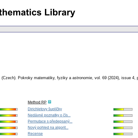
.
(Czech).
Pokroky matematiky, fyziky a astronomie
,
vol. 69 (2024), issue 4
,
Method RP
Dirichletovy šuplíčky
Nedávné poznatky o čís...
Permutace s předepsaný...
Nový pohled na algorit...
Recense