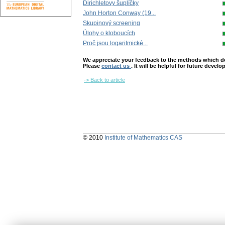
Dirichletovy šuplíčky
John Horton Conway (19...
Skupinový screening
Úlohy o kloboucích
Proč jsou logaritmické...
We appreciate your feedback to the methods which deter
Please
contact us
. It will be helpful for future devel
-> Back to article
© 2010
Institute of Mathematics CAS