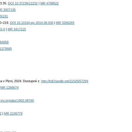
 3.35.
DOI 10.37236/12232
|
MR 4798522
R 3007135
26151
10–219.
DOI 10.1016/j.ejc.2014.08.030
|
MR 3266293
15-0
|
MR 3417215
94958
1373680
a v Plzni, 2024. Dostupné z:
http://hdl.handle.net/11025/57294
|
MR 1288674
arxiv.org/abs/1902.08765
2
|
MR 2199779