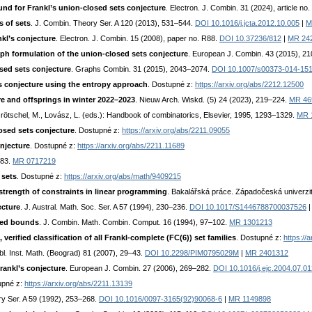
nd for Frankl’s union-closed sets conjecture
. Electron. J. Combin. 31 (2024), article no.
s of sets
. J. Combin. Theory Ser. A 120 (2013), 531–544.
DOI 10.1016/j.jcta.2012.10.005
|
M
kl’s conjecture
. Electron. J. Combin. 15 (2008), paper no. R88.
DOI 10.37236/812
|
MR 24
ph formulation of the union-closed sets conjecture
. European J. Combin. 43 (2015), 2
sed sets conjecture
. Graphs Combin. 31 (2015), 2043–2074.
DOI 10.1007/s00373-014-15
s conjecture using the entropy approach
. Dostupné z:
https://arxiv.org/abs/2212.12500
e and offsprings in winter 2022–2023
. Nieuw Arch. Wiskd. (5) 24 (2023), 219–224.
MR 46
Grötschel, M., Lovász, L. (eds.): Handbook of combinatorics, Elsevier, 1995, 1293–1329.
MR 
osed sets conjecture
. Dostupné z:
https://arxiv.org/abs/2211.09055
njecture
. Dostupné z:
https://arxiv.org/abs/2211.11689
983.
MR 0717219
 sets
. Dostupné z:
https://arxiv.org/abs/math/9409215
strength of constraints in linear programming
. Bakalářská práce. Západočeská univerzit
ecture
. J. Austral. Math. Soc. Ser. A 57 (1994), 230–236.
DOI 10.1017/S1446788700037526
ved bounds
. J. Combin. Math. Combin. Comput. 16 (1994), 97–102.
MR 1301213
 verified classification of all Frankl-complete (FC(6)) set families
. Dostupné z:
https://
bl. Inst. Math. (Beograd) 81 (2007), 29–43.
DOI 10.2298/PIM0795029M
|
MR 2401312
rankl’s conjecture
. European J. Combin. 27 (2006), 269–282.
DOI 10.1016/j.ejc.2004.07.01
upné z:
https://arxiv.org/abs/2211.13139
ry Ser. A 59 (1992), 253–268.
DOI 10.1016/0097-3165(92)90068-6
|
MR 1149898