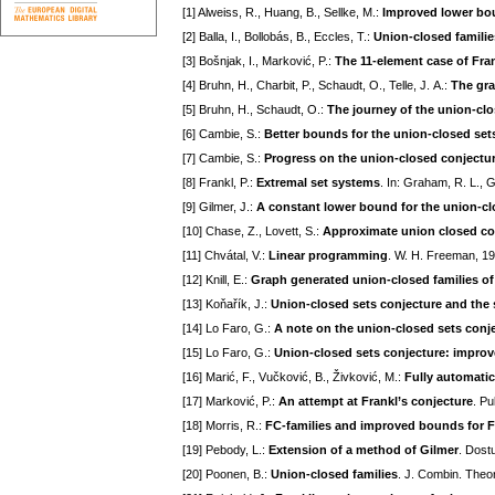
[1] Alweiss, R., Huang, B., Sellke, M.:
Improved lower bou
[2] Balla, I., Bollobás, B., Eccles, T.:
Union-closed familie
[3] Bošnjak, I., Marković, P.:
The 11-element case of Fran
[4] Bruhn, H., Charbit, P., Schaudt, O., Telle, J. A.:
The gra
[5] Bruhn, H., Schaudt, O.:
The journey of the union-clo
[6] Cambie, S.:
Better bounds for the union-closed set
[7] Cambie, S.:
Progress on the union-closed conjectur
[8] Frankl, P.:
Extremal set systems
. In: Graham, R. L., 
[9] Gilmer, J.:
A constant lower bound for the union-cl
[10] Chase, Z., Lovett, S.:
Approximate union closed co
[11] Chvátal, V.:
Linear programming
. W. H. Freeman, 1
[12] Knill, E.:
Graph generated union-closed families of
[13] Koňařík, J.:
Union-closed sets conjecture and the 
[14] Lo Faro, G.:
A note on the union-closed sets conj
[15] Lo Faro, G.:
Union-closed sets conjecture: impro
[16] Marić, F., Vučković, B., Živković, M.:
Fully automatic,
[17] Marković, P.:
An attempt at Frankl’s conjecture
. Pu
[18] Morris, R.:
FC-families and improved bounds for F
[19] Pebody, L.:
Extension of a method of Gilmer
. Dost
[20] Poonen, B.:
Union-closed families
. J. Combin. Theo