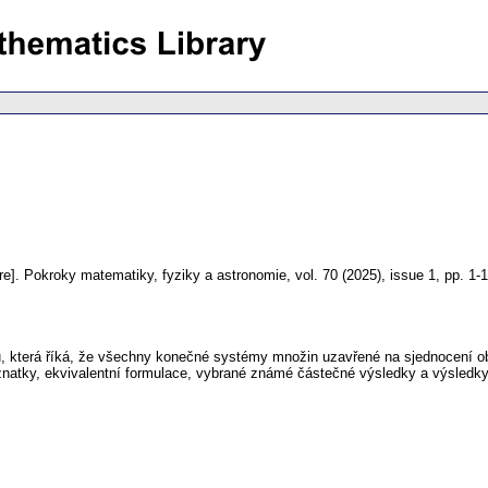
re].
Pokroky matematiky, fyziky a astronomie
,
vol. 70 (2025), issue 1
,
pp. 1-
 která říká, že všechny konečné systémy množin uzavřené na sjednocení obs
natky, ekvivalentní formulace, vybrané známé částečné výsledky a výsledky