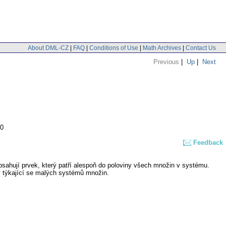
About DML-CZ
|
FAQ
|
Conditions of Use
|
Math Archives
|
Contact Us
Previous
|
Up
|
Next
10
Feedback
ahují prvek, který patří alespoň do poloviny všech množin v systému.
 týkající se malých systémů množin.