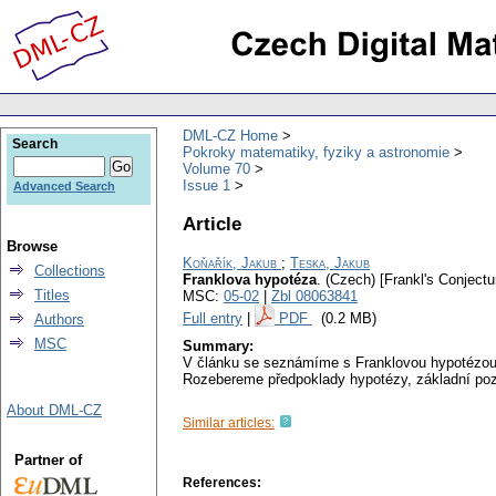
DML-CZ Home
Search
Pokroky matematiky, fyziky a astronomie
Volume 70
Issue 1
Advanced Search
Article
Browse
Koňařík, Jakub
;
Teska, Jakub
Collections
Franklova hypotéza
.
(Czech) [Frankl's Conjectu
Titles
MSC:
05-02
|
Zbl 08063841
Full entry
|
PDF
(0.2 MB)
Authors
MSC
Summary:
V článku se seznámíme s Franklovou hypotézou,
Rozebereme předpoklady hypotézy, základní poz
About DML-CZ
Similar articles:
Partner of
References: