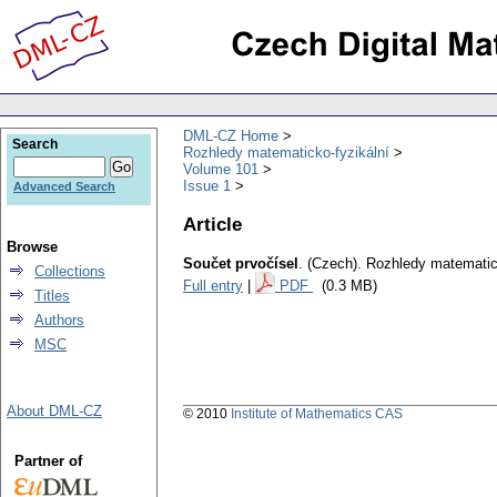
DML-CZ Home
Search
Rozhledy matematicko-fyzikální
Volume 101
Issue 1
Advanced Search
Article
Browse
Součet prvočísel
.
(Czech).
Rozhledy matematick
Collections
Full entry
|
PDF
(0.3 MB)
Titles
Authors
MSC
About DML-CZ
© 2010
Institute of Mathematics CAS
Partner of