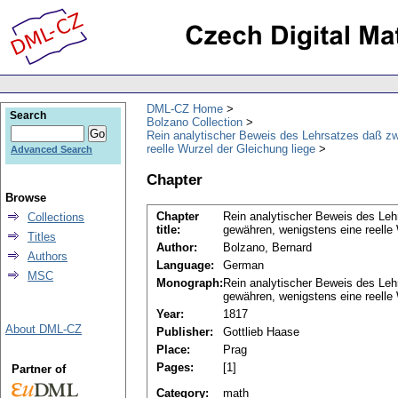
DML-CZ Home
Search
Bolzano Collection
Rein analytischer Beweis des Lehrsatzes daß zw
reelle Wurzel der Gleichung liege
Advanced Search
Chapter
Browse
Chapter
Rein analytischer Beweis des Leh
Collections
title:
gewähren, wenigstens eine reelle
Titles
Author:
Bolzano, Bernard
Authors
Language:
German
MSC
Monograph:
Rein analytischer Beweis des Leh
gewähren, wenigstens eine reelle 
Year:
1817
About DML-CZ
Publisher:
Gottlieb Haase
Place:
Prag
Pages:
[1]
Partner of
Category:
math