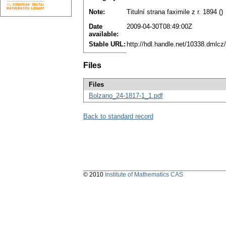
Note:
Titulní strana faximile z r. 1894 ()
Date
2009-04-30T08:49:00Z
available:
Stable URL:
http://hdl.handle.net/10338.dmlc
Files
Files
Bolzano_24-1817-1_1.pdf
Back to standard record
© 2010
Institute of Mathematics CAS