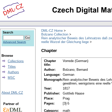
DML-CZ Home
Search
Bolzano Collection
Rein analytischer Beweis des Lehrsatzes daß zw
reelle Wurzel der Gleichung liege
Advanced Search
Chapter
Browse
Chapter
Vorrede (German)
Collections
title:
Titles
Author:
Bolzano, Bernard
Authors
Language:
German
MSC
Monograph:
Rein analytischer Beweis des Leh
gewähren, wenigstens eine reelle 
Year:
1817
About DML-CZ
Publisher:
Gottlieb Haase
Place:
Prag
Pages:
[3]-5
Partner of
Category:
math