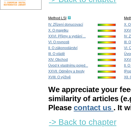
Method LSI
Met
IV. Zřízení donucovací
X. O
X. O majetku
XXVI
XXVI. Příjmy a vydání ...
IV. 
VI. O rovnosti
III. 
II. O zákonodárství
VI. 
III. O vládě
Úvod
XIV. Obchod
XXVI
Úvod k vlastnímu pojed...
II. 
XXVII. Odměny a tresty
[Pop
XVIII. O výživě
XII.
We appreciate your fe
similarity of articles (e
Please
contact us
. It 
-> Back to chapter