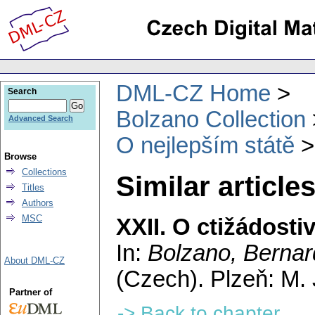
DML-CZ Home
Search
Bolzano Collection
Advanced Search
O nejlepším státě
Browse
Collections
Similar article
Titles
Authors
MSC
XXII. O ctižádostiv
In:
Bolzano, Bernar
About DML-CZ
(Czech).
Plzeň: M.
Partner of
-> Back to chapter