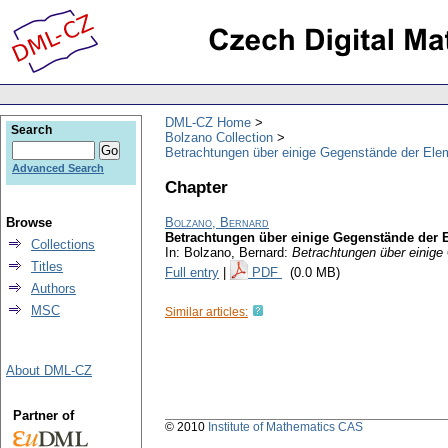
DML-CZ Home
Search
Bolzano Collection
Betrachtungen über einige Gegenstände der Ele
Advanced Search
Chapter
Browse
Bolzano, Bernard
Betrachtungen über einige Gegenstände der 
Collections
In: Bolzano, Bernard:
Betrachtungen über einig
Titles
Full entry
|
PDF
(0.0 MB)
Authors
MSC
Similar articles:
About DML-CZ
Partner of
© 2010
Institute of Mathematics CAS