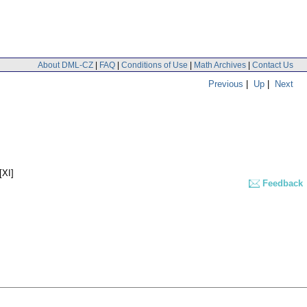
About DML-CZ
|
FAQ
|
Conditions of Use
|
Math Archives
|
Contact Us
Previous
|
Up
|
Next
[XI]
Feedback