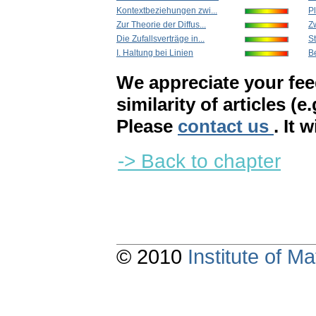
Kontextbeziehungen zwi...
Pl
Zur Theorie der Diffus...
Zw
Die Zufallsverträge in...
St
I. Haltung bei Linien
B
We appreciate your fe
similarity of articles (e
Please
contact us
. It 
-> Back to chapter
© 2010
Institute of 