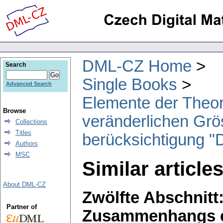
DML-CZ Home
Search
Single Books
Advanced Search
Elemente der Theor
Browse
veränderlichen Grö
Collections
Titles
berücksichtigung 
Authors
MSC
Similar article
About DML-CZ
Zwölfte Abschnitt
Partner of
Zusammenhangs e