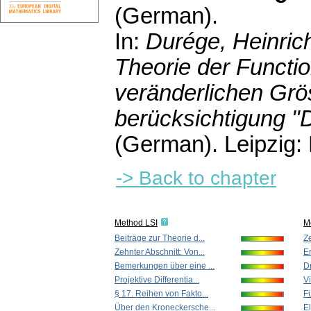
(German).
In:
Durége, Heinric
Theorie der Functi
veränderlichen Grö
berücksichtigung "
(German).
Leipzig:
-> Back to chapter
Method LSI
M
Beiträge zur Theorie d...
Ze
Zehnter Abschnitt: Von...
Er
Bemerkungen über eine ...
Dr
Projektive Differentia...
Vi
§ 17. Reihen von Fakto...
Fü
Über den Kroneckersche...
El