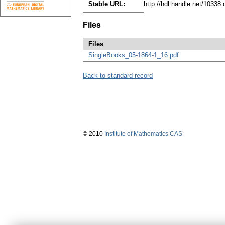
Stable URL:
http://hdl.handle.net/10338
Files
Files
SingleBooks_05-1864-1_16.pdf
Back to standard record
© 2010
Institute of Mathematics CAS