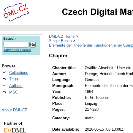
DML-CZ Home
Search
Single Books
Elemente der Theorie der Functionen einer Comp
Advanced Search
Chapter
Browse
Chapter title:
Zwölfte Abschnitt: Über d
Collections
Author:
Durége, Heinrich Jacob Karl
Titles
Language:
German
Authors
Monograph:
Elemente der Theorie der F
Year:
1864
MSC
Publisher:
B. G. Teubner
Place:
Leipzig
Pages:
217-228
About DML-CZ
Category:
math
Partner of
Date available:
2010-06-15T08:13:08Z