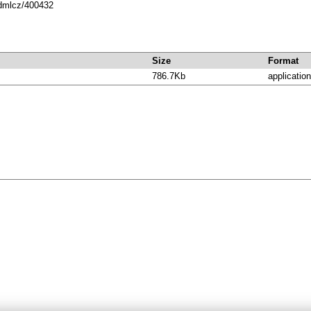
.dmlcz/400432
Size
Format
786.7Kb
application