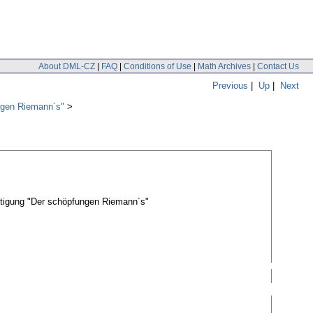
About DML-CZ
|
FAQ
|
Conditions of Use
|
Math Archives
|
Contact Us
Previous
|
Up
|
Next
ngen Riemann´s"
htigung "Der schöpfungen Riemann´s"