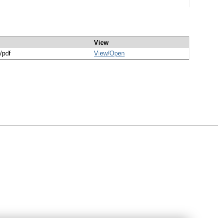
View
/pdf
View/
Open