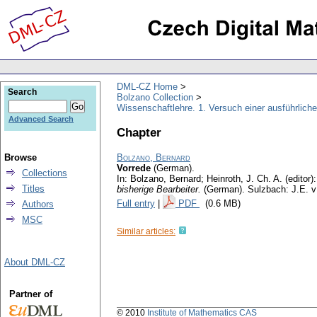
DML-CZ Home
Search
Bolzano Collection
Wissenschaftlehre. 1. Versuch einer ausführliche
Advanced Search
Chapter
Browse
Bolzano, Bernard
Vorrede
(German).
Collections
In: Bolzano, Bernard; Heinroth, J. Ch. A. (editor)
Titles
bisherige Bearbeiter.
(German).
Sulzbach: J.E. v
Full entry
|
PDF
(0.6 MB)
Authors
MSC
Similar articles:
About DML-CZ
Partner of
© 2010
Institute of Mathematics CAS