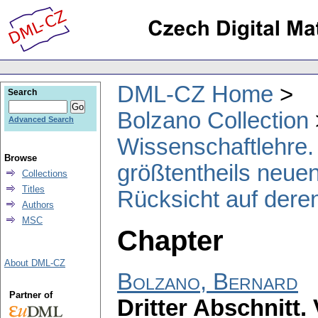
DML-CZ Home
Search
Bolzano Collection
Advanced Search
Wissenschaftlehre. 
Browse
größtentheils neuen
Collections
Titles
Rücksicht auf deren
Authors
MSC
Chapter
About DML-CZ
Bolzano, Bernard
Partner of
Dritter Abschnitt.