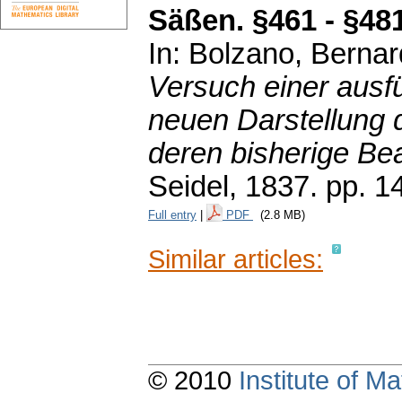
Säßen. §461 - §48
In: Bolzano, Berna
Versuch einer ausfü
neuen Darstellung d
deren bisherige Bea
Seidel, 1837.
pp. 1
Full entry
|
PDF
(2.8 MB)
Similar articles:
© 2010
Institute of 