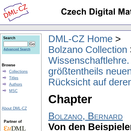
DML-CZ Home
Search
Bolzano Collection
Advanced Search
Wissenschaftlehre. 
Browse
größtentheils neuen
Collections
Titles
Rücksicht auf deren
Authors
MSC
Chapter
About DML-CZ
Bolzano, Bernard
Partner of
Von den Beispiele