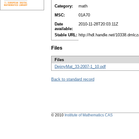
Category:
math
MSC:
01A70
Date
2010-11-28T20:03:11Z
available:
Stable URL:
http://hdl.handle.net/10338.dmlc
Files
Files
DejinyMat_33-2007-1_10.pdf
Back to standard record
© 2010
Institute of Mathematics CAS