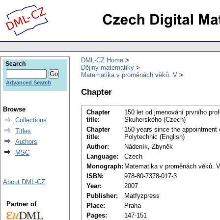
DML-CZ Home
Search
Dějiny matematiky
Matematika v proměnách věků. V
Advanced Search
Chapter
Browse
Chapter
150 let od jmenování prvního prof
title:
Skuherského (Czech)
Collections
Chapter
150 years since the appointment o
Titles
title:
Polytechnic (English)
Authors
Author:
Nádeník, Zbyněk
MSC
Language:
Czech
Monograph:
Matematika v proměnách věků. 
ISBN:
978-80-7378-017-3
About DML-CZ
Year:
2007
Publisher:
Matfyzpress
Partner of
Place:
Praha
Pages:
147-151