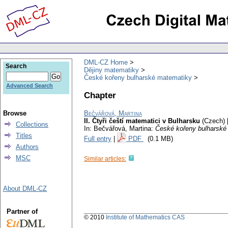
DML-CZ Home
Search
Dějiny matematiky
České kořeny bulharské matematiky
Advanced Search
Chapter
Browse
Bečvářová, Martina
II. Čtyři čeští matematici v Bulharsku
(Czech) 
Collections
In: Bečvářová, Martina:
České kořeny bulharské
Titles
Full entry
|
PDF
(0.1 MB)
Authors
MSC
Similar articles:
About DML-CZ
Partner of
© 2010
Institute of Mathematics CAS