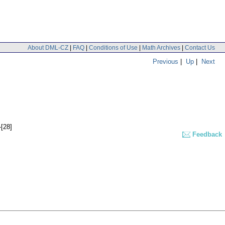
About DML-CZ
|
FAQ
|
Conditions of Use
|
Math Archives
|
Contact Us
Previous
|
Up
|
Next
-[28]
Feedback