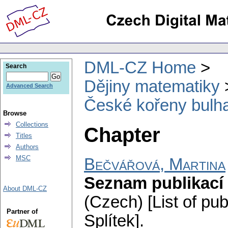
DML-CZ Home
Search
Dějiny matematiky
Advanced Search
České kořeny bulh
Browse
Collections
Chapter
Titles
Authors
MSC
Bečvářová, Martina
Seznam publikací 
About DML-CZ
(Czech) [List of pub
Partner of
Splítek].