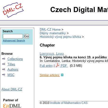
DML-CZ Home
Search
Dějiny matematiky
Historický vývoj pojmu křivka
Advanced Search
Chapter
Browse
Lomtatidze, Lenka
6. Vývoj pojmu křivka na konci 19. a počátku 2
Collections
In: Lomtatidze, Lenka:
Historický vývoj pojmu k
Titles
Full entry
|
PDF
(0.3 MB)
Authors
MSC
Similar articles:
About DML-CZ
Partner of
© 2010
Institute of Mathematics CAS