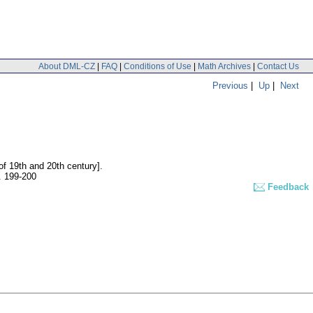
About DML-CZ
|
FAQ
|
Conditions of Use
|
Math Archives
|
Contact Us
Previous
|
Up
|
Next
of 19th and 20th century].
. 199-200
Feedback