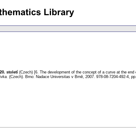
0. století
(Czech) [6. The development of the concept of a curve at the end 
řivka.
(Czech).
Brno: Nadace Universitas v Brně, 2007. 978-08-7204-492-4,
pp