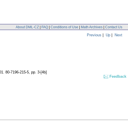
About DML-CZ
|
FAQ
|
Conditions of Use
|
Math Archives
|
Contact Us
Previous
|
Up
|
Next
01. 80-7196-215-5,
pp. 3-[4b]
Feedback