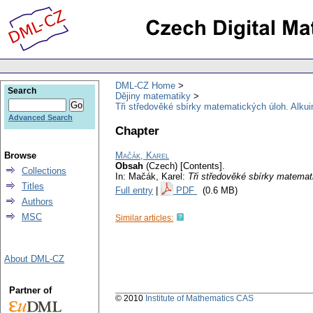
DML-CZ Home
Search
Dějiny matematiky
Tři středověké sbírky matematických úloh. Alkui
Advanced Search
Chapter
Browse
Mačák, Karel
Obsah
(Czech) [Contents].
Collections
In: Mačák, Karel:
Tři středověké sbírky matemat
Titles
Full entry
|
PDF
(0.6 MB)
Authors
MSC
Similar articles:
About DML-CZ
Partner of
© 2010
Institute of Mathematics CAS