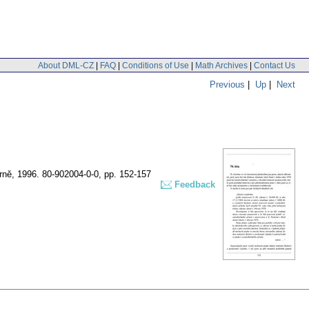
About DML-CZ
|
FAQ
|
Conditions of Use
|
Math Archives
|
Contact Us
Previous
|
Up
|
Next
rně, 1996. 80-902004-0-0,
pp. 152-157
Feedback