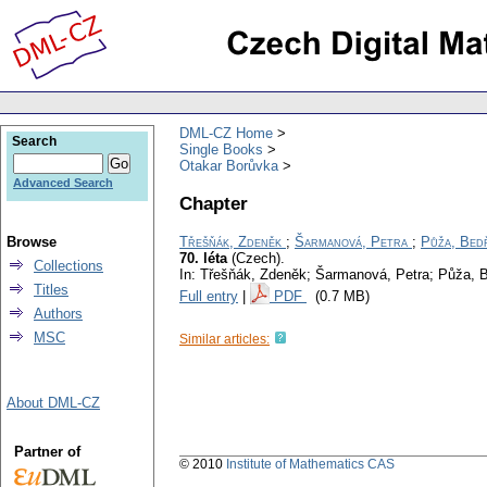
DML-CZ Home
Search
Single Books
Otakar Borůvka
Advanced Search
Chapter
Browse
Třešňák, Zdeněk
;
Šarmanová, Petra
;
Půža, Bed
70. léta
(Czech).
Collections
In: Třešňák, Zdeněk; Šarmanová, Petra; Půža, 
Titles
Full entry
|
PDF
(0.7 MB)
Authors
MSC
Similar articles:
About DML-CZ
Partner of
© 2010
Institute of Mathematics CAS