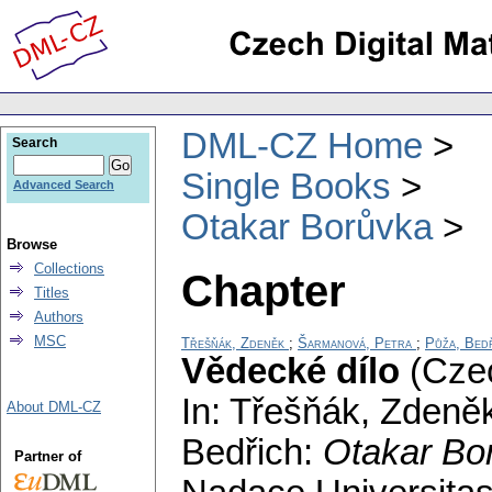
DML-CZ Home
Search
Single Books
Advanced Search
Otakar Borůvka
Browse
Collections
Chapter
Titles
Authors
MSC
Třešňák, Zdeněk
;
Šarmanová, Petra
;
Půža, Bed
Vědecké dílo
(Cze
In: Třešňák, Zdeně
About DML-CZ
Bedřich:
Otakar Bo
Partner of