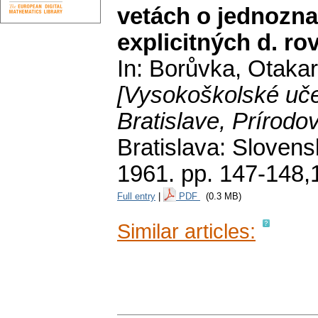
vetách o jednozna
explicitných d. ro
In: Borůvka, Otaka
[Vysokoškolské uče
Bratislave, Prírodo
Bratislava: Sloven
1961.
pp. 147-148,
Full entry
|
PDF
(0.3 MB)
Similar articles: