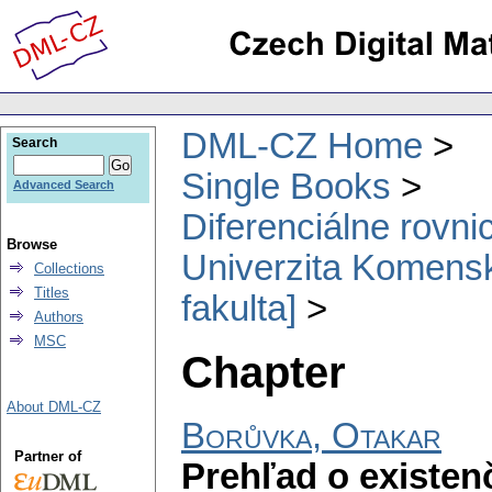
DML-CZ Home
Search
Single Books
Advanced Search
Diferenciálne rovni
Browse
Univerzita Komensk
Collections
Titles
fakulta]
Authors
MSC
Chapter
About DML-CZ
Borůvka, Otakar
Partner of
Prehľad o existen