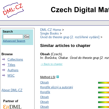
DML-CZ Home
Search
Single Books
Úvod do theorie grup [2. rozšířené vydání]
Advanced Search
Similar articles to chapter
Browse
Obsah
(Czech).
In:
Borůvka, Otakar
. Úvod do theorie grup [2. ro
Collections
-> Back to chapter
Titles
Authors
MSC
Method LSI
Obsah
Rejstřík věcný a autorský
About DML-CZ
Rejstřík
Obsah
Partner of
Obsah
Obsah