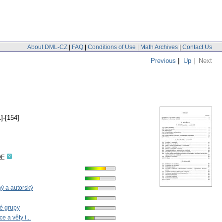
About DML-CZ
|
FAQ
|
Conditions of Use
|
Math Archives
|
Contact Us
Previous
|
Up
|
Next
]-[154]
DF
ný a autorský
vé grupy
 a věty i...