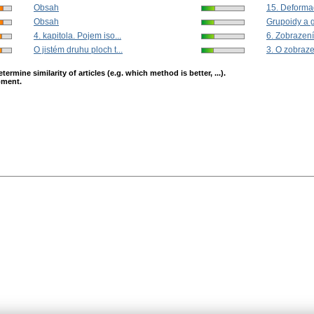
Obsah
15. Deformac
Obsah
Grupoidy a g
4. kapitola. Pojem iso...
6. Zobrazen
O jistém druhu ploch t...
3. O zobraz
mine similarity of articles (e.g. which method is better, ...).
opment.