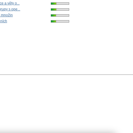
e a věty o...
rupy s ope...
í množin
eních