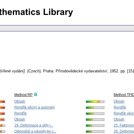
zšířené vydání].
(Czech).
Praha: Přírodovědecké vydavatelství, 1952.
pp. [151
Method RP
Method TFI
Obsah
Obsah
Rejstřík věcný a autorský
Rejstřík
Rejstřík
Rejstřík věc
Obsah
Obsah
26. Deformace a věty i...
25. Faktoro
Odpovědi a návody ke c...
26. Deformace