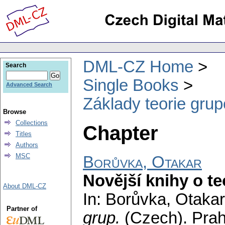
DML-CZ Home
Search
Single Books
Advanced Search
Základy teorie grup
Browse
Collections
Chapter
Titles
Authors
MSC
Borůvka, Otakar
Novější knihy o te
About DML-CZ
In: Borůvka, Otaka
Partner of
grup.
(Czech).
Prah