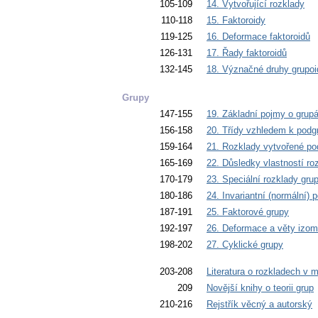
105-109
14. Vytvořující rozklady
110-118
15. Faktoroidy
119-125
16. Deformace faktoroidů
126-131
17. Řady faktoroidů
132-145
18. Význačné druhy grupoi
Grupy
147-155
19. Základní pojmy o grup
156-158
20. Třídy vzhledem k pod
159-164
21. Rozklady vytvořené p
165-169
22. Důsledky vlastností r
170-179
23. Speciální rozklady gr
180-186
24. Invariantní (normální) 
187-191
25. Faktorové grupy
192-197
26. Deformace a věty izom
198-202
27. Cyklické grupy
203-208
Literatura o rozkladech v 
209
Novější knihy o teorii grup
210-216
Rejstřík věcný a autorský