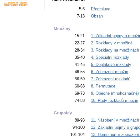
5-6
Předmluva
7-13
Obsah
Množiny
15-21
1. Základní pojmy o množi
22-27
2. Rozklady v množině
28-34
3. Rozklady na množinách
35-40
4. Speciální rozklady
41-45
5. Doplňkové rozklady
46-55
6. Zobrazení množin
56-59
7. Zobrazení rozkladů
60-68
8. Permutace
69-73
9. Obecné (mnohoznačné) 
74-88
10. Řady rozkladů množin
Grupoidy
89-93
11. Násobení v množinách
94-100
12. Základní pojmy o grup
101-104
13. Homomorfní zobrazení 