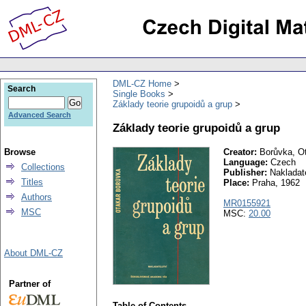
DML-CZ Home
Search
Single Books
Základy teorie grupoidů a grup
Advanced Search
Základy teorie grupoidů a grup
Browse
Creator:
Borůvka, O
Language:
Czech
Collections
Publisher:
Nakladat
Titles
Place:
Praha, 1962
Authors
MR0155921
MSC
MSC:
20.00
About DML-CZ
Partner of
Table of Contents