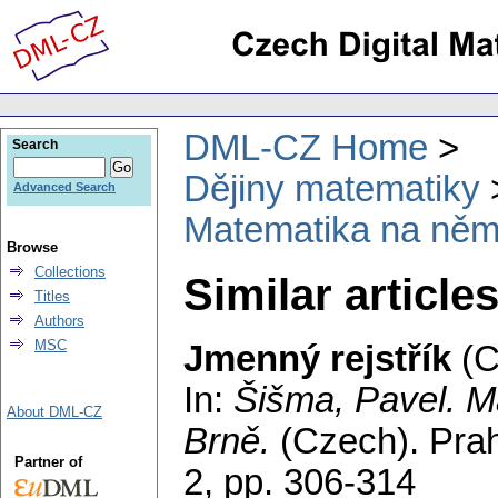
DML-CZ Home
Search
Dějiny matematiky
Advanced Search
Matematika na něm
Browse
Collections
Similar article
Titles
Authors
MSC
Jmenný rejstřík
(C
In:
Šišma, Pavel
. M
About DML-CZ
Brně.
(Czech).
Prah
Partner of
2,
pp. 306-314