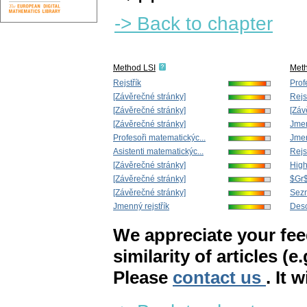
-> Back to chapter
Method LSI
Met
Rejstřík
Prof
[Závěrečné stránky]
Rejs
[Závěrečné stránky]
[Záv
[Závěrečné stránky]
Jmen
Profesoři matematickýc...
Jmen
Asistenti matematickýc...
Rejs
[Závěrečné stránky]
High
[Závěrečné stránky]
$Gr$
[Závěrečné stránky]
Sez
Jmenný rejstřík
Desct
We appreciate your fe
similarity of articles (e
Please
contact us
. It 