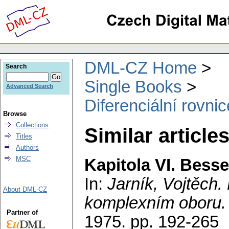
DML-CZ Home
Search
Single Books
Advanced Search
Diferenciální rovn
Browse
Collections
Similar article
Titles
Authors
MSC
Kapitola VI. Bess
In:
Jarník, Vojtěch
.
About DML-CZ
komplexním oboru
Partner of
1975.
pp. 192-265