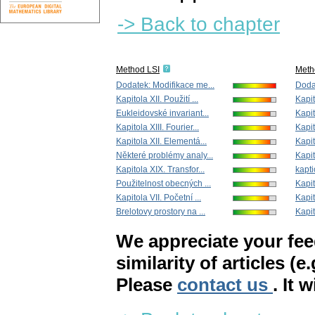
-> Back to chapter
Method LSI
Meth
Dodatek: Modifikace me...
Dodat
Kapitola XII. Použití ...
Kapit
Eukleidovské invariant...
Kapit
Kapitola XIII. Fourier...
Kapit
Kapitola XII. Elementá...
Kapit
Některé problémy analy...
Kapit
Kapitola XIX. Transfor...
kapti
Použitelnost obecných ...
Kapit
Kapitola VII. Početní ...
Kapito
Brelotovy prostory na ...
Kapit
We appreciate your fe
similarity of articles (e
Please
contact us
. It 