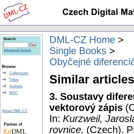
DML-CZ Home
Search
Single Books
Advanced Search
Obyčejné diferenciá
Browse
Collections
Similar article
Titles
Authors
MSC
3. Soustavy difere
vektorový zápis
(
About DML-CZ
In:
Kurzweil, Jarosl
Partner of
rovnice.
(Czech).
Pr