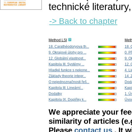
technické literatury
-> Back to chapter
Method LSI
Met
18. Carathéodoryova th...
18. 
9. Okrajové úlohy pro ...
0. P
12. Globální vlastnost...
9. O
Kapitola III. Systémy ...
12. 
Hladké funkce s nekone...
4. Li
Základy theorie integr...
14. Z
O nejednoznačnosti řeš...
Dod
Kapitola III. Lineární...
Kapit
Dodatky
1. Ú
Kapitola IX. Doplňky k...
Úvod 
We appreciate your fe
similarity of articles (e
Please
contact us
. It 