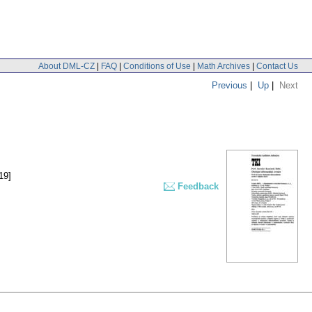
About DML-CZ
|
FAQ
|
Conditions of Use
|
Math Archives
|
Contact Us
Previous
|
Up
|
Next
19]
Feedback