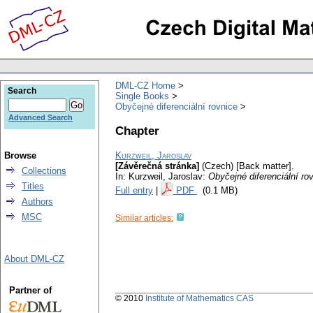
DML-CZ Home
Search
Single Books
Obyčejné diferenciální rovnice
Advanced Search
Chapter
Browse
Kurzweil, Jaroslav
[Závěrečná stránka]
(Czech) [Back matter].
Collections
In: Kurzweil, Jaroslav:
Obyčejné diferenciální ro
Titles
Full entry
|
PDF
(0.1 MB)
Authors
MSC
Similar articles:
About DML-CZ
Partner of
© 2010
Institute of Mathematics CAS