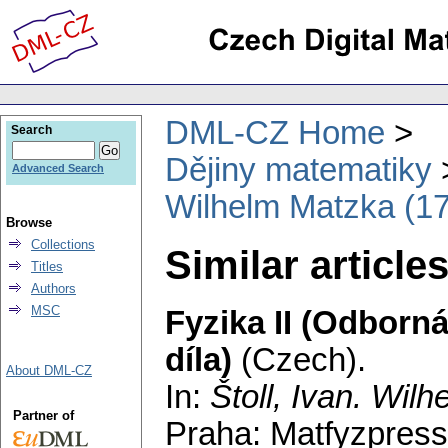
DML-CZ Home
Search
Dějiny matematiky
Advanced Search
Wilhelm Matzka (1
Browse
Collections
Similar article
Titles
Authors
MSC
Fyzika II (Odborn
díla)
(Czech).
About DML-CZ
In:
Štoll, Ivan
. Wilh
Partner of
Praha: Matfyzpress