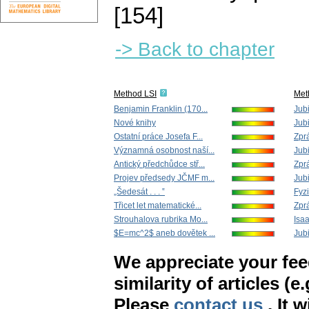
[154]
-> Back to chapter
Method LSI
Met
Benjamin Franklin (170...
Jub
Nové knihy
Jub
Ostatní práce Josefa F...
Zpr
Významná osobnost naší...
Jub
Antický předchůdce stř...
Zpr
Projev předsedy JČMF m...
Jub
„Šedesát . . . ‟
Fyzi
Třicet let matematické...
Zpr
Strouhalova rubrika Mo...
Isaa
$E=mc^2$ aneb dovětek ...
Jub
We appreciate your fe
similarity of articles (e
Please
contact us
. It 