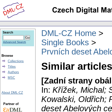
DML-CZ Home
Search
Single Books
Advanced Search
Prvních deset Abel
Browse
Collections
Similar article
Titles
Authors
MSC
[Zadní strany obál
In:
Křížek, Michal
;
About DML-CZ
Kowalski, Oldřich
;
Partner of
deset Abelových c