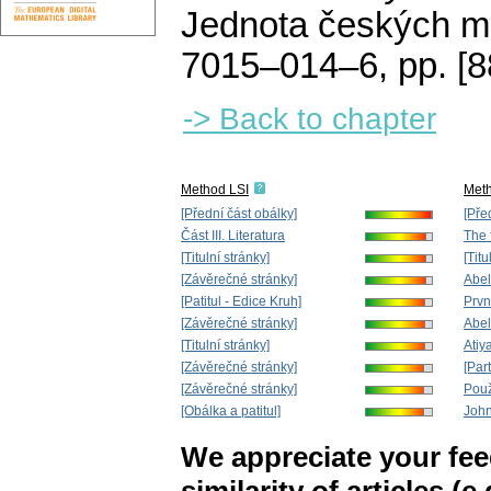
Jednota českých ma
7015–014–6,
pp. [8
-> Back to chapter
Method LSI
Met
[Přední část obálky]
[Pře
Část III. Literatura
The f
[Titulní stránky]
[Titu
[Závěrečné stránky]
Abel
[Patitul - Edice Kruh]
Prvn
[Závěrečné stránky]
Abel
[Titulní stránky]
Atiy
[Závěrečné stránky]
[Part
[Závěrečné stránky]
Použ
[Obálka a patitul]
John
We appreciate your fe