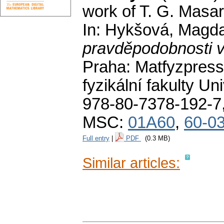
work of T. G. Masar
In: Hykšová, Magd
pravděpodobnosti v
Praha: Matfyzpress
fyzikální fakulty U
978-80-7378-192-7
MSC:
01A60
,
60-0
Full entry
|
PDF
(0.3 MB)
Similar articles: