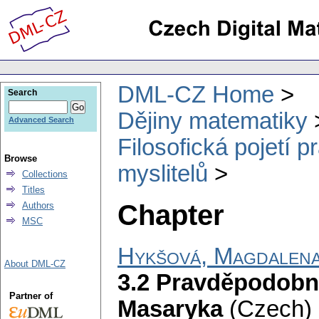
DML-CZ Home
Search
Dějiny matematiky
Advanced Search
Filosofická pojetí 
Browse
myslitelů
Collections
Titles
Chapter
Authors
MSC
Hykšová, Magdalen
About DML-CZ
3.2 Pravděpodobnos
Partner of
Masaryka
(Czech) [