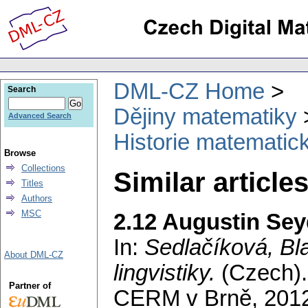
DML-CZ Home
Search
Dějiny matematiky
Advanced Search
Historie matematick
Browse
Collections
Similar article
Titles
Authors
MSC
2.12 Augustin Sey
In:
Sedlačíková, Bl
About DML-CZ
lingvistiky.
(Czech).
Partner of
CERM v Brně, 2012