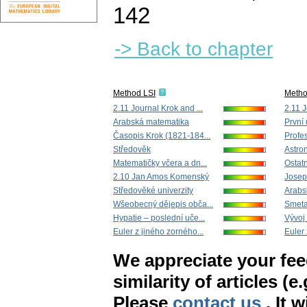
142
-> Back to chapter
Method LSI
Meth
2.11 Journal Krok and ...
2.11 J
Arabská matematika
První 
Časopis Krok (1821-184...
Profes
Středověk
Astro
Matematičky včera a dn...
Ostatn
2.10 Jan Amos Komenský
Josep
Středověké univerzity
Arabs
Wšeobecný dějepis obča...
Smetan
Hypatie – poslední uče...
Vývoj 
Euler z jiného zorného...
Euler 
We appreciate your fe
similarity of articles (e
Please
contact us
. It 