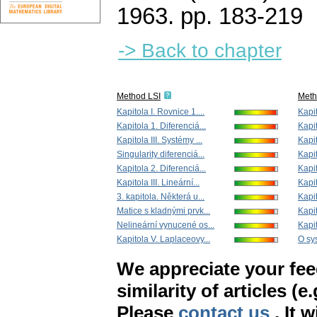
1963.
pp. 183-219
-> Back to chapter
Method LSI
Met
Kapitola I. Rovnice 1....
Kapit
Kapitola 1. Diferenciá...
Kapit
Kapitola III. Systémy ...
Kapit
Singularity diferenciá...
Kapit
Kapitola 2. Diferenciá...
Kapit
Kapitola III. Lineární...
Kapit
3. kapitola. Některá u...
Kapit
Matice s kladnými prvk...
Kapit
Nelineární vynucené os...
Kapit
Kapitola V. Laplaceovy...
O sy
We appreciate your fe
similarity of articles (e
Please
contact us
. It 