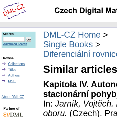
DML-CZ Home
Search
Single Books
Advanced Search
Diferenciální rovni
Browse
Collections
Similar article
Titles
Authors
MSC
Kapitola IV. Auto
stacionární pohyb
About DML-CZ
In:
Jarník, Vojtěch
.
Partner of
oboru.
(Czech).
Pra