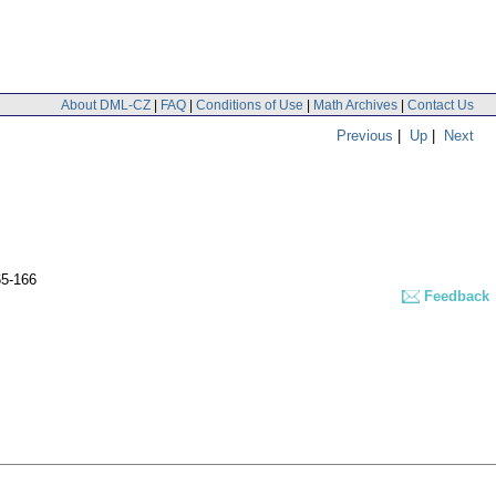
About DML-CZ
|
FAQ
|
Conditions of Use
|
Math Archives
|
Contact Us
Previous
|
Up
|
Next
65-166
Feedback