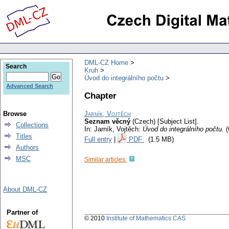
DML-CZ Home
Search
Kruh
Úvod do integrálního počtu
Advanced Search
Chapter
Browse
Jarník, Vojtěch
Seznam věcný
(Czech) [Subject List].
Collections
In: Jarník, Vojtěch:
Úvod do integrálního počtu.
Titles
Full entry
|
PDF
(1.5 MB)
Authors
MSC
Similar articles:
About DML-CZ
Partner of
© 2010
Institute of Mathematics CAS