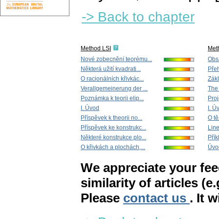
-> Back to chapter
Method LSI
Met
Nové zobecnění teorému...
Obs
Některá užití kvadrati...
Pře
O racionálních křivkác...
Zákl
Verallgemeinerung der ...
The 
Poznámka k teorii elip...
Proj
I. Úvod
I. Ú
Příspěvek k theorii no...
O tě
Příspěvek ke konstrukc...
Line
Některé konstrukce plo...
Přík
O křivkách a plochách,...
Úvod
We appreciate your fe
similarity of articles (e
Please
contact us
. It 