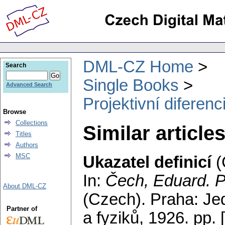
DML-CZ Home
Search
Single Books
Advanced Search
Projektivní diferenc
Browse
Collections
Similar article
Titles
Authors
MSC
Ukazatel definicí
(
In:
Čech, Eduard
. 
About DML-CZ
(Czech).
Praha: Je
Partner of
a fyziků, 1926.
pp. 