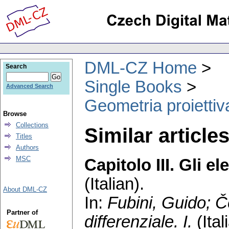
DML-CZ Home
Search
Single Books
Advanced Search
Geometria proiettiva
Browse
Collections
Similar article
Titles
Authors
MSC
Capitolo III. Gli 
(Italian).
About DML-CZ
In:
Fubini, Guido
;
Č
Partner of
differenziale. I.
(Ital