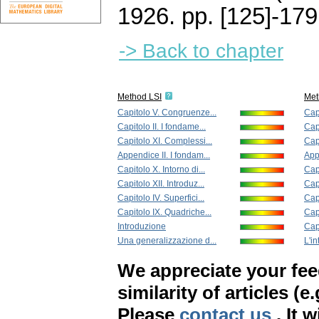
1926.
pp. [125]-179
-> Back to chapter
Method LSI
Met
Capitolo V. Congruenze...
Capi
Capitolo II. I fondame...
Cap
Capitolo XI. Complessi...
Capi
Appendice II. I fondam...
Appe
Capitolo X. Intorno di...
Cap
Capitolo XII. Introduz...
Capi
Capitolo IV. Superfici...
Capi
Capitolo IX. Quadriche...
Cap
Introduzione
Capi
Una generalizzazione d...
L'in
We appreciate your fe
similarity of articles (e
Please
contact us
. It 