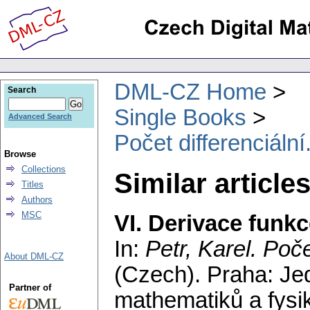
DML-CZ Home
Search
Single Books
Advanced Search
Počet differenciální
Browse
Collections
Similar article
Titles
Authors
MSC
VI. Derivace funk
In:
Petr, Karel
. Poče
About DML-CZ
(Czech).
Praha: Je
Partner of
mathematiků a fysi