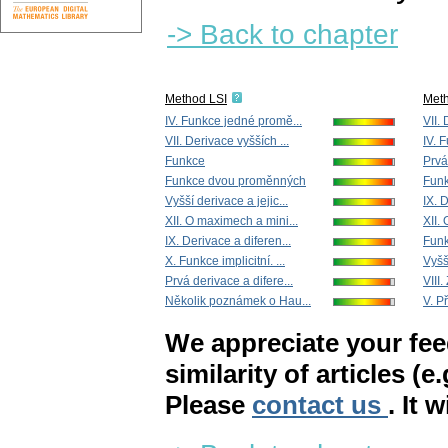
-> Back to chapter
Method LSI
Met
IV. Funkce jedné promě...
VII. 
VII. Derivace vyšších ...
IV. 
Funkce
Prvá
Funkce dvou proměnných
Fun
Vyšší derivace a jejic...
IX. 
XII. O maximech a mini...
XII.
IX. Derivace a diferen...
Fun
X. Funkce implicitní. ...
Vyšší
Prvá derivace a difere...
VIII.
Několik poznámek o Hau...
V. P
We appreciate your fe
similarity of articles (e
Please
contact us
. It 