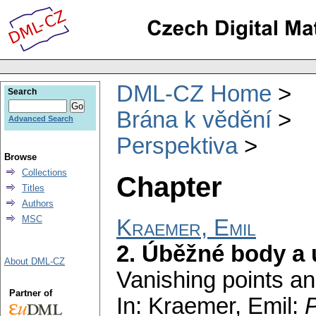
DML-CZ Home
Search
Brána k vědění
Advanced Search
Perspektiva
Browse
Collections
Chapter
Titles
Authors
MSC
Kraemer, Emil
2. Úběžné body a
About DML-CZ
Vanishing points an
Partner of
In: Kraemer, Emil:
P